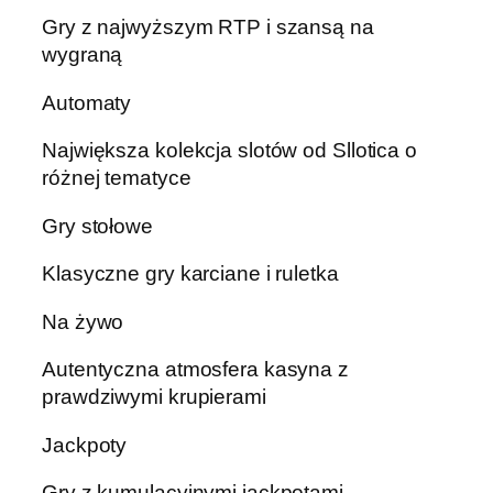
Gry z najwyższym RTP i szansą na
wygraną
Automaty
Największa kolekcja slotów od Sllotica o
różnej tematyce
Gry stołowe
Klasyczne gry karciane i ruletka
Na żywo
Autentyczna atmosfera kasyna z
prawdziwymi krupierami
Jackpoty
Gry z kumulacyjnymi jackpotami