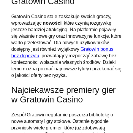
Gratowin Casino
Gratowin Casino stale zaskakuje swoich graczy,
wprowadzając
nowości
, które czynią rozgrywkę
jeszcze bardziej atrakcyjną. Na platformie pojawiły
się właśnie nowe gry oraz innowacyjne funkcje, które
warto przetestować. Dla nowych użytkowników
dostępny jest również wyjątkowy
Gratowin bonus
bez depozytu
, pozwalający rozpocząć zabawę bez
konieczności wpłacania własnych środków. Dzięki
temu można poznać najnowsze tytuły i przekonać się
o jakości oferty bez ryzyka.
Najciekawsze premiery gier
w Gratowin Casino
Zespół Gratowin regularnie poszerza bibliotekę o
nowe automaty i gry stołowe. Ostatnie tygodnie
przyniosły wiele premier, które już zdobywają