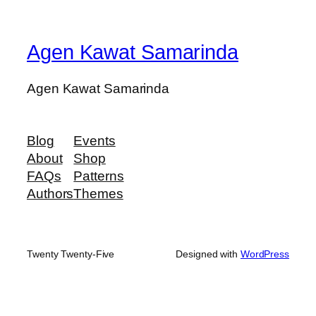
Agen Kawat Samarinda
Agen Kawat Samarinda
Blog
Events
About
Shop
FAQs
Patterns
Authors
Themes
Twenty Twenty-Five
Designed with
WordPress