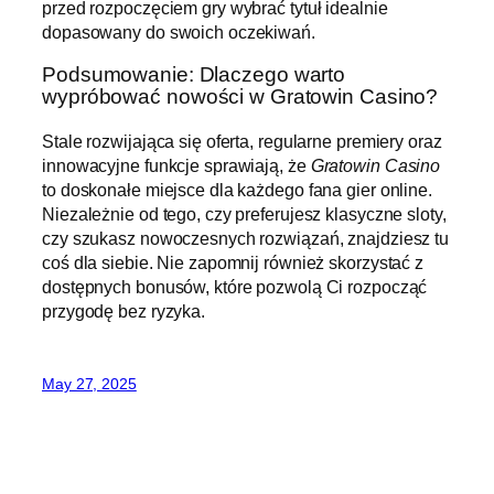
przed rozpoczęciem gry wybrać tytuł idealnie
dopasowany do swoich oczekiwań.
Podsumowanie: Dlaczego warto
wypróbować nowości w Gratowin Casino?
Stale rozwijająca się oferta, regularne premiery oraz
innowacyjne funkcje sprawiają, że
Gratowin Casino
to doskonałe miejsce dla każdego fana gier online.
Niezależnie od tego, czy preferujesz klasyczne sloty,
czy szukasz nowoczesnych rozwiązań, znajdziesz tu
coś dla siebie. Nie zapomnij również skorzystać z
dostępnych bonusów, które pozwolą Ci rozpocząć
przygodę bez ryzyka.
May 27, 2025