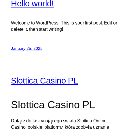
Hello world!
Welcome to WordPress. This is your first post. Edit or
delete it, then start writing!
January 25, 2025
Slottica Casino PL
Slottica Casino PL
Dołącz do fascynującego świata Slottica Online
Casino, polskiej platformy, która zdobyła uznanie