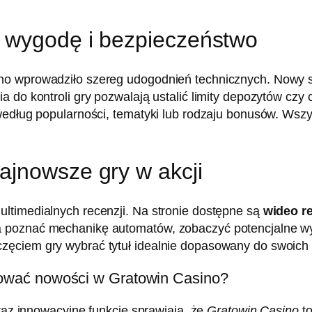
 wygodę i bezpieczeństwo
no wprowadziło szereg udogodnień technicznych. Nowy s
 do kontroli gry pozwalają ustalić limity depozytów czy 
 według popularności, tematyki lub rodzaju bonusów. Wsz
ajnowsze gry w akcji
ltimedialnych recenzji. Na stronie dostępne są
wideo r
 poznać mechanikę automatów, zobaczyć potencjalne wyg
zęciem gry wybrać tytuł idealnie dopasowany do swoich
ować nowości w Gratowin Casino?
oraz innowacyjne funkcje sprawiają, że
Gratowin Casino
to