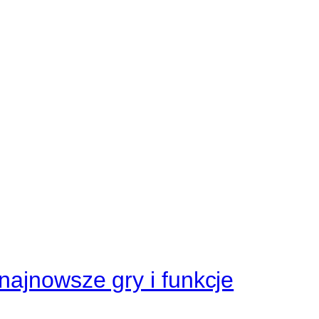
najnowsze gry i funkcje