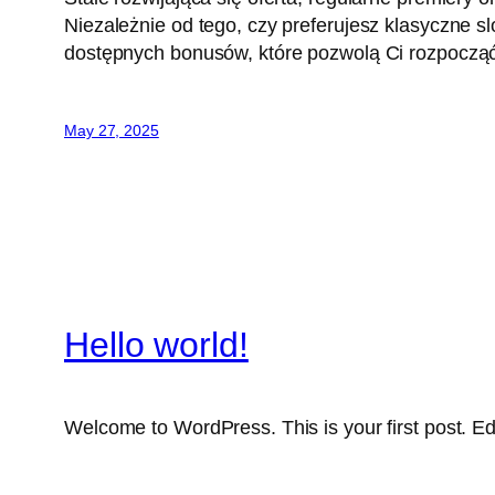
Niezależnie od tego, czy preferujesz klasyczne s
dostępnych bonusów, które pozwolą Ci rozpocząć
May 27, 2025
Hello world!
Welcome to WordPress. This is your first post. Edit 