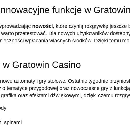
innowacyjne funkcje w Gratowi
, wprowadzając
nowości
, które czynią rozgrywkę jeszcze b
re warto przetestować. Dla nowych użytkowników dostępn
ieczności wpłacania własnych środków. Dzięki temu moż
r w Gratowin Casino
 nowe automaty i gry stołowe. Ostatnie tygodnie przyniosł
ty o tematyce przygodowej oraz nowoczesne gry z funkcj
rafiką oraz efektami dźwiękowymi, dzięki czemu rozgryw
ody
i spinami