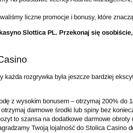
aliśmy liczne promocje i bonusy, które znacz
 kasyno Slottica PL. Przekonaj się osobiści
Casino
y każda rozgrywka była jeszcze bardziej ekscy
odę z wysokim bonusem – otrzymaj 200% do 14
 otrzymaj darmowe środki lub spiny bez koniecz
ozyt to szansa na dodatkowe darmowe obroty
gradzamy Twoją lojalność do Stolica Casino d