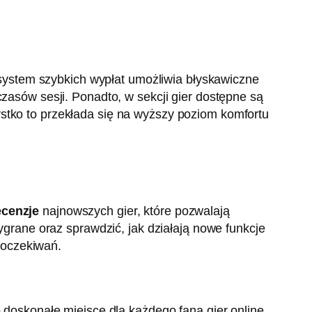
ystem szybkich wypłat umożliwia błyskawiczne
czasów sesji. Ponadto, w sekcji gier dostępne są
ystko to przekłada się na wyższy poziom komfortu
ecenzje
najnowszych gier, które pozwalają
rane oraz sprawdzić, jak działają nowe funkcje
 oczekiwań.
 doskonałe miejsce dla każdego fana gier online.