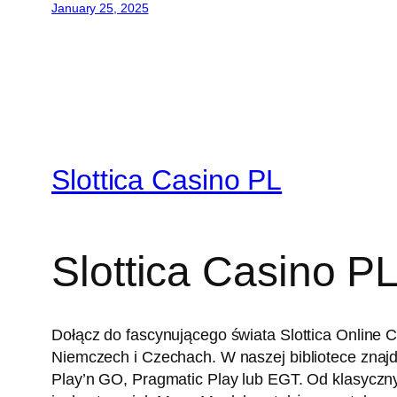
January 25, 2025
Slottica Casino PL
Slottica Casino P
Dołącz do fascynującego świata Slottica Online C
Niemczech i Czechach. W naszej bibliotece znaj
Play’n GO, Pragmatic Play lub EGT. Od klasyczn