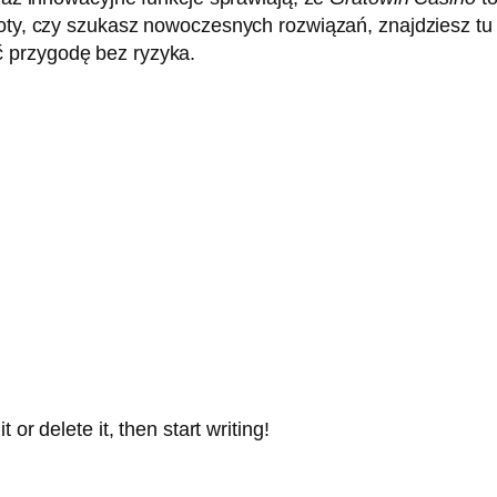
loty, czy szukasz nowoczesnych rozwiązań, znajdziesz tu 
 przygodę bez ryzyka.
or delete it, then start writing!