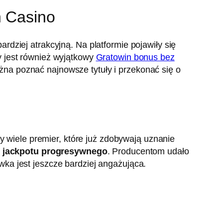
n Casino
ardziej atrakcyjną. Na platformie pojawiły się
y jest również wyjątkowy
Gratowin bonus bez
na poznać najnowsze tytuły i przekonać się o
y wiele premier, które już zdobywają uznanie
ą
jackpotu progresywnego
. Producentom udało
ka jest jeszcze bardziej angażująca.