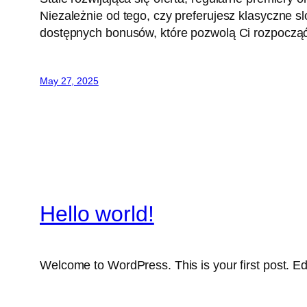
Niezależnie od tego, czy preferujesz klasyczne s
dostępnych bonusów, które pozwolą Ci rozpocząć
May 27, 2025
Hello world!
Welcome to WordPress. This is your first post. Edit 