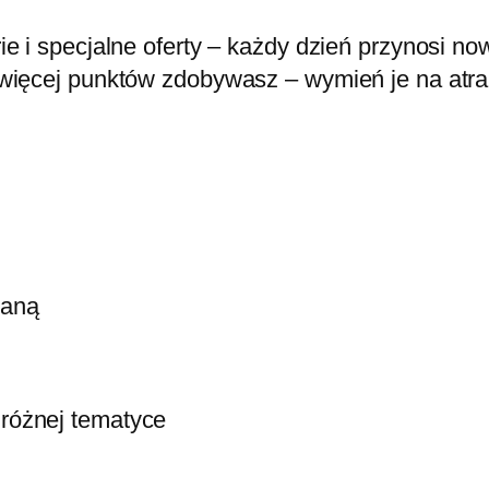
rie i specjalne oferty – każdy dzień przynosi 
 więcej punktów zdobywasz – wymień je na atra
raną
 różnej tematyce