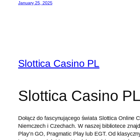
January 25, 2025
Slottica Casino PL
Slottica Casino P
Dołącz do fascynującego świata Slottica Online C
Niemczech i Czechach. W naszej bibliotece znaj
Play’n GO, Pragmatic Play lub EGT. Od klasyczn