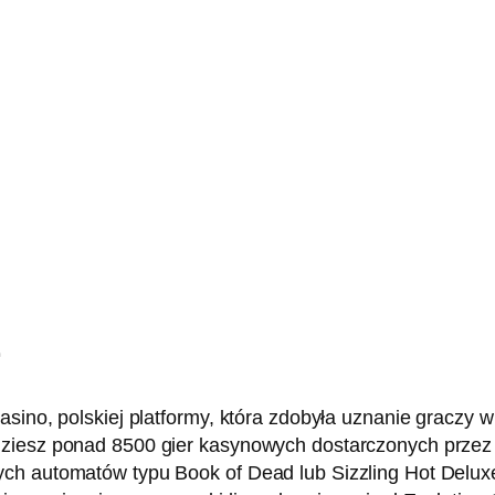
L
asino, polskiej platformy, która zdobyła uznanie graczy 
dziesz ponad 8500 gier kasynowych dostarczonych przez
ych automatów typu Book of Dead lub Sizzling Hot Delu