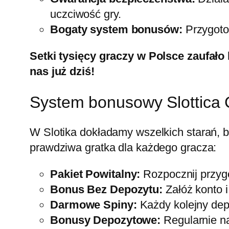
uczciwość gry.
Bogaty system bonusów:
Przygotow
Setki tysięcy graczy w Polsce zaufało
nas już dziś!
System bonusowy Slottica 
W Slotika dokładamy wszelkich starań, b
prawdziwa gratka dla każdego gracza:
Pakiet Powitalny:
Rozpocznij przyg
Bonus Bez Depozytu:
Załóż konto i
Darmowe Spiny:
Każdy kolejny dep
Bonusy Depozytowe:
Regularnie na