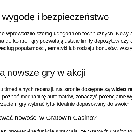
 wygodę i bezpieczeństwo
no wprowadziło szereg udogodnień technicznych. Nowy s
 do kontroli gry pozwalają ustalić limity depozytów czy 
 według popularności, tematyki lub rodzaju bonusów. Wsz
ajnowsze gry w akcji
ltimedialnych recenzji. Na stronie dostępne są
wideo r
 poznać mechanikę automatów, zobaczyć potencjalne wyg
zęciem gry wybrać tytuł idealnie dopasowany do swoich
ować nowości w Gratowin Casino?
oraz innowacyjne funkcje sprawiają, że
Gratowin Casino
to