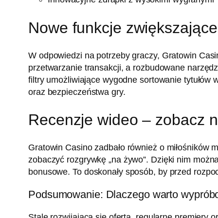
Nowe funkcje zwiększające
W odpowiedzi na potrzeby graczy, Gratowin Casi
przetwarzanie transakcji, a rozbudowane narzędzia
filtry umożliwiające wygodne sortowanie tytułów
oraz bezpieczeństwa gry.
Recenzje wideo – zobacz n
Gratowin Casino zadbało również o miłośników mu
zobaczyć rozgrywkę „na żywo”. Dzięki nim można
bonusowe. To doskonały sposób, by przed rozpoc
Podsumowanie: Dlaczego warto wyprób
Stale rozwijająca się oferta, regularne premiery 