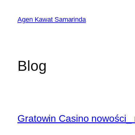
Skip
to
Agen Kawat Samarinda
content
Blog
Gratowin Casino nowości_ 