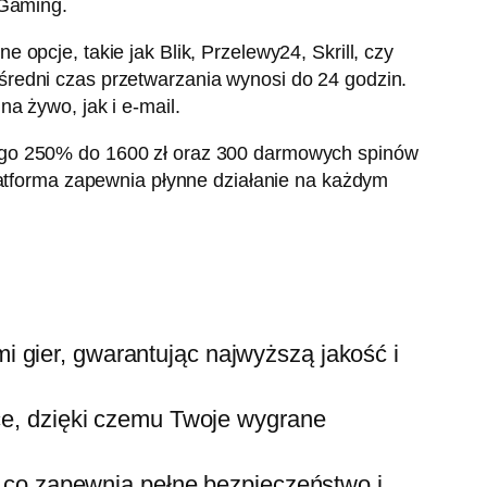
 Gaming.
opcje, takie jak Blik, Przelewy24, Skrill, czy
średni czas przetwarzania wynosi do 24 godzin.
a żywo, jak i e-mail.
nego 250% do 1600 zł oraz 300 darmowych spinów
platforma zapewnia płynne działanie na każdym
gier, gwarantując najwyższą jakość i
ce, dzięki czemu Twoje wygrane
 co zapewnia pełne bezpieczeństwo i