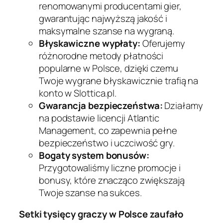
renomowanymi producentami gier,
gwarantując najwyższą jakość i
maksymalne szanse na wygraną.
Błyskawiczne wypłaty:
Oferujemy
różnorodne metody płatności
popularne w Polsce, dzięki czemu
Twoje wygrane błyskawicznie trafią na
konto w Slottica.pl.
Gwarancja bezpieczeństwa:
Działamy
na podstawie licencji Atlantic
Management, co zapewnia pełne
bezpieczeństwo i uczciwość gry.
Bogaty system bonusów:
Przygotowaliśmy liczne promocje i
bonusy, które znacząco zwiększają
Twoje szanse na sukces.
Setki tysięcy graczy w Polsce zaufało