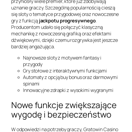
przyniosły wiele premier, które już zdobywają
uznanie graczy. Szczególną popularnością cieszą
się sloty o tematyce przygodowej oraz nowoczesne
gry z funkcją
jackpotu progresywnego
.
Producentom udało się połączyć klasyczną
mechanikę z nowoczesną grafiką oraz efektami
dźwiękowymi, dzięki czemu rozgrywka jest jeszcze
bardziej angażująca.
Najnowsze sloty z motywem fantasy i
przygody
Gry stołowe z interaktywnymi funkcjami
Automaty z opcją
buy bonus
oraz darmowymi
spinami
Innowacyjne zdrapki z wysokimi wygranymi
Nowe funkcje zwiększające
wygodę i bezpieczeństwo
W odpowiedzi na potrzeby graczy, Gratowin Casino