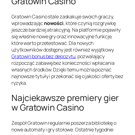
Gratowin Casino
Gratowin Casino stale zaskakuje swoich graczy,
wprowadzając
nowości
, które czynią rozgrywkę
jeszcze bardziej atrakcyjną. Na platformie pojawiły
się właśnie nowe gry oraz innowacyjne funkcje,
które warto przetestować. Dla nowych
użytkowników dostępny jest również wyjątkowy
Gratowin bonus bez depozytu
, pozwalający
rozpocząć zabawę bez konieczności wpłacania
własnych środków. Dzięki temu można poznać
najnowsze tytuły i przekonać się o jakości oferty bez
ryzyka.
Najciekawsze premiery gier
w Gratowin Casino
Zespół Gratowin regularnie poszerza bibliotekę o
nowe automaty i gry stołowe. Ostatnie tygodnie