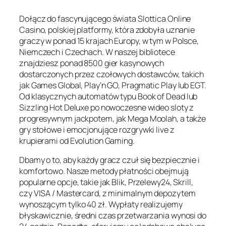
Dołącz do fascynującego świata Slottica Online
Casino, polskiej platformy, która zdobyła uznanie
graczy w ponad 15 krajach Europy, w tym w Polsce,
Niemczech i Czechach. W naszej bibliotece
znajdziesz ponad 8500 gier kasynowych
dostarczonych przez czołowych dostawców, takich
jak Games Global, Play’n GO, Pragmatic Play lub EGT.
Od klasycznych automatów typu Book of Dead lub
Sizzling Hot Deluxe po nowoczesne wideo sloty z
progresywnym jackpotem, jak Mega Moolah, a także
gry stołowe i emocjonujące rozgrywki live z
krupierami od Evolution Gaming.
Dbamy o to, aby każdy gracz czuł się bezpiecznie i
komfortowo. Nasze metody płatności obejmują
popularne opcje, takie jak Blik, Przelewy24, Skrill,
czy VISA / Mastercard, z minimalnym depozytem
wynoszącym tylko 40 zł. Wypłaty realizujemy
błyskawicznie, średni czas przetwarzania wynosi do