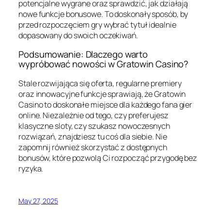
potencjalne wygrane oraz sprawdzić, jak działają
nowe funkcje bonusowe. To doskonały sposób, by
przed rozpoczęciem gry wybrać tytuł idealnie
dopasowany do swoich oczekiwań.
Podsumowanie: Dlaczego warto
wypróbować nowości w Gratowin Casino?
Stale rozwijająca się oferta, regularne premiery
oraz innowacyjne funkcje sprawiają, że
Gratowin
Casino
to doskonałe miejsce dla każdego fana gier
online. Niezależnie od tego, czy preferujesz
klasyczne sloty, czy szukasz nowoczesnych
rozwiązań, znajdziesz tu coś dla siebie. Nie
zapomnij również skorzystać z dostępnych
bonusów, które pozwolą Ci rozpocząć przygodę bez
ryzyka.
May 27, 2025