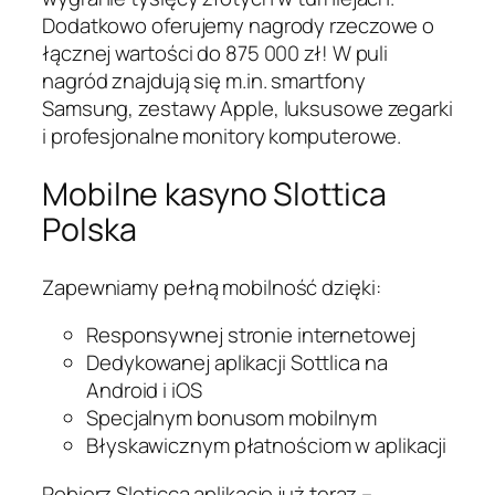
Dodatkowo oferujemy nagrody rzeczowe o
łącznej wartości do 875 000 zł! W puli
nagród znajdują się m.in. smartfony
Samsung, zestawy Apple, luksusowe zegarki
i profesjonalne monitory komputerowe.
Mobilne kasyno Slottica
Polska
Zapewniamy pełną mobilność dzięki:
Responsywnej stronie internetowej
Dedykowanej aplikacji Sottlica na
Android i iOS
Specjalnym bonusom mobilnym
Błyskawicznym płatnościom w aplikacji
Pobierz Sloticca aplikację już teraz –