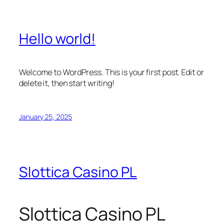
Hello world!
Welcome to WordPress. This is your first post. Edit or
delete it, then start writing!
January 25, 2025
Slottica Casino PL
Slottica Casino PL