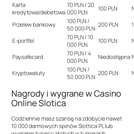
Karta
70 PLN / 20
100 PLN
kredytowa/debetowa
000 PLN
100 PLN /
Przelew bankowy
200 PLN
50 000 PLN
70 PLN / 10
E-portfel
100 PLN
000 PLN
70 PLN / 4
Paysafecard
Niedostępna
000 PLN
100 PLN /
Kryptowaluty
200 PLN
50 000 PLN
Nagrody i wygrane w Casino
Online Slotica
Codziennie masz szansę na zdobycie nawet
10 000 darmowych spinów Slottica PL lub
wygranie tysięcy złotych w turniejach.