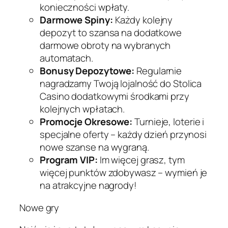
konieczności wpłaty.
Darmowe Spiny:
Każdy kolejny
depozyt to szansa na dodatkowe
darmowe obroty na wybranych
automatach.
Bonusy Depozytowe:
Regularnie
nagradzamy Twoją lojalność do Stolica
Casino dodatkowymi środkami przy
kolejnych wpłatach.
Promocje Okresowe:
Turnieje, loterie i
specjalne oferty – każdy dzień przynosi
nowe szanse na wygraną.
Program VIP:
Im więcej grasz, tym
więcej punktów zdobywasz – wymień je
na atrakcyjne nagrody!
Nowe gry