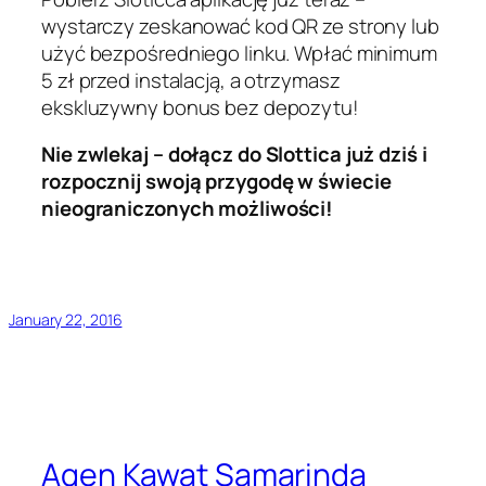
wystarczy zeskanować kod QR ze strony lub
użyć bezpośredniego linku. Wpłać minimum
5 zł przed instalacją, a otrzymasz
ekskluzywny bonus bez depozytu!
Nie zwlekaj – dołącz do Slottica już dziś i
rozpocznij swoją przygodę w świecie
nieograniczonych możliwości!
January 22, 2016
Agen Kawat Samarinda