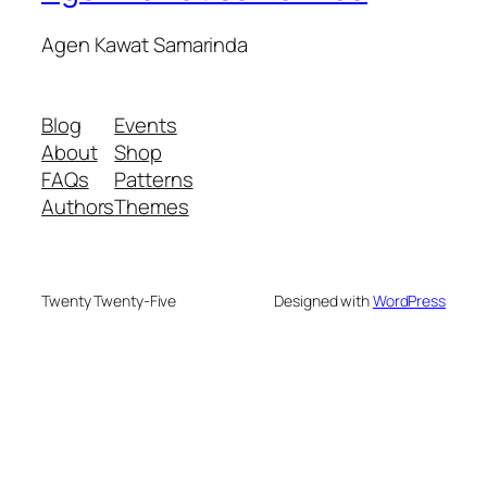
Agen Kawat Samarinda
Blog
Events
About
Shop
FAQs
Patterns
Authors
Themes
Twenty Twenty-Five
Designed with
WordPress