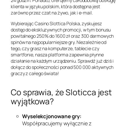
24 godzin. Ponadto, oferujemy całodobową obsługę
klienta w języku polskim, która dostępna jest
zarówno przez czat na żywo, jak i e-mail.
Wybierając Casino Slottica Polska, zyskujesz
dostęp do ekskluzywnych promocji, w tym bonusu
powitalnego 250% do 1600 zł oraz 300 darmowych
spinów na najpopularniejsze gry. Niezależnie od
tego, czy grasz na komputerze, tablecie czy
smartfonie, nasza platforma zapewnia płynne
działanie na każdym urządzeniu. Sprawdź już dziś i
dołącz do społeczności ponad 500 000 aktywnych
graczy z całego świata!
Co sprawia, że Sloticca jest
wyjątkowa?
Wyselekcjonowane gry:
Współpracujemy wyłącznie z