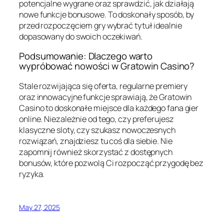
potencjalne wygrane oraz sprawdzić, jak działają
nowe funkcje bonusowe. To doskonały sposób, by
przed rozpoczęciem gry wybrać tytuł idealnie
dopasowany do swoich oczekiwań.
Podsumowanie: Dlaczego warto
wypróbować nowości w Gratowin Casino?
Stale rozwijająca się oferta, regularne premiery
oraz innowacyjne funkcje sprawiają, że
Gratowin
Casino
to doskonałe miejsce dla każdego fana gier
online. Niezależnie od tego, czy preferujesz
klasyczne sloty, czy szukasz nowoczesnych
rozwiązań, znajdziesz tu coś dla siebie. Nie
zapomnij również skorzystać z dostępnych
bonusów, które pozwolą Ci rozpocząć przygodę bez
ryzyka.
May 27, 2025