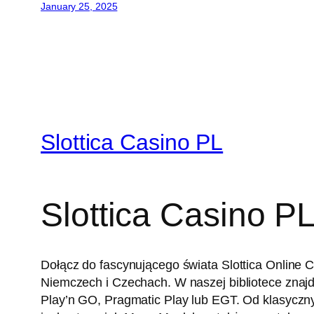
January 25, 2025
Slottica Casino PL
Slottica Casino P
Dołącz do fascynującego świata Slottica Online C
Niemczech i Czechach. W naszej bibliotece znaj
Play’n GO, Pragmatic Play lub EGT. Od klasyczn