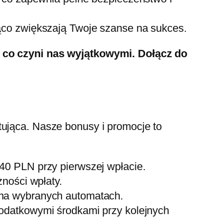
ąco zwiększają Twoje szanse na sukces.
e, co czyni nas wyjątkowymi. Dołącz do
tująca. Nasze bonusy i promocje to
0 PLN przy pierwszej wpłacie.
ności wpłaty.
 na wybranych automatach.
odatkowymi środkami przy kolejnych