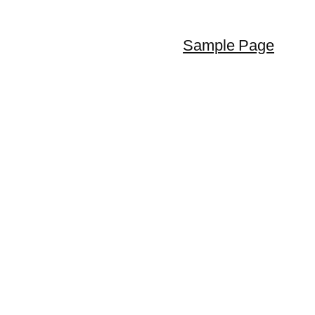
Sample Page