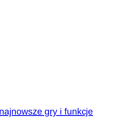
najnowsze gry i funkcje