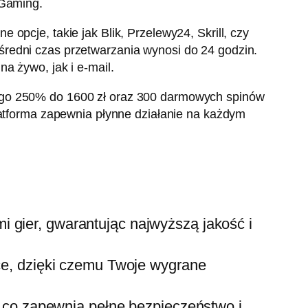
 Gaming.
opcje, takie jak Blik, Przelewy24, Skrill, czy
średni czas przetwarzania wynosi do 24 godzin.
a żywo, jak i e-mail.
nego 250% do 1600 zł oraz 300 darmowych spinów
platforma zapewnia płynne działanie na każdym
gier, gwarantując najwyższą jakość i
ce, dzięki czemu Twoje wygrane
 co zapewnia pełne bezpieczeństwo i