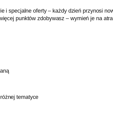
rie i specjalne oferty – każdy dzień przynosi 
 więcej punktów zdobywasz – wymień je na atra
raną
 różnej tematyce