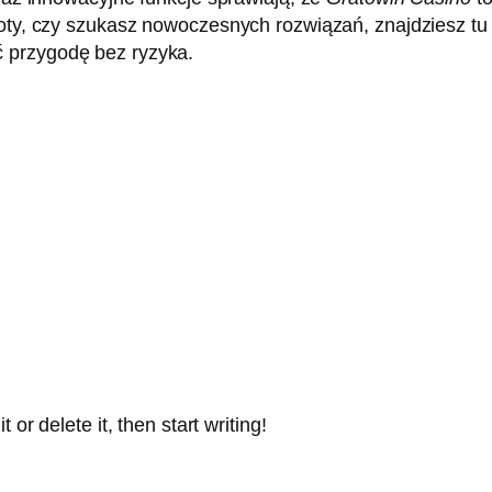
loty, czy szukasz nowoczesnych rozwiązań, znajdziesz tu 
 przygodę bez ryzyka.
or delete it, then start writing!