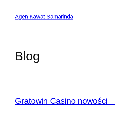
Skip
to
Agen Kawat Samarinda
content
Blog
Gratowin Casino nowości_ 