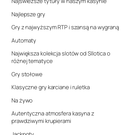
Najświeższe tytuły w naszym kasynie
Najlepsze gry
Gry z najwyższym RTP i szansą na wygraną
Automaty
Największa kolekcja slotów od Sllotica o
różnej tematyce
Gry stołowe
Klasyczne gry karciane i ruletka
Na żywo
Autentyczna atmosfera kasyna z
prawdziwymi krupierami
Jackpoty