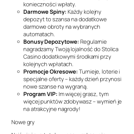
konieczności wpłaty.
Darmowe Spiny:
Każdy kolejny
depozyt to szansa na dodatkowe
darmowe obroty na wybranych
automatach.
Bonusy Depozytowe:
Regularnie
nagradzamy Twoją lojalność do Stolica
Casino dodatkowymi środkami przy
kolejnych wpłatach.
Promocje Okresowe:
Turnieje, loterie i
specjalne oferty – każdy dzień przynosi
nowe szanse na wygraną.
Program VIP:
Im więcej grasz, tym
więcej punktów zdobywasz – wymień je
na atrakcyjne nagrody!
Nowe gry