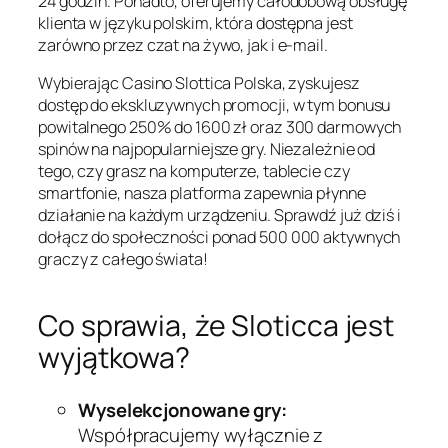
24 godzin. Ponadto, oferujemy całodobową obsługę
klienta w języku polskim, która dostępna jest
zarówno przez czat na żywo, jak i e-mail.
Wybierając Casino Slottica Polska, zyskujesz
dostęp do ekskluzywnych promocji, w tym bonusu
powitalnego 250% do 1600 zł oraz 300 darmowych
spinów na najpopularniejsze gry. Niezależnie od
tego, czy grasz na komputerze, tablecie czy
smartfonie, nasza platforma zapewnia płynne
działanie na każdym urządzeniu. Sprawdź już dziś i
dołącz do społeczności ponad 500 000 aktywnych
graczy z całego świata!
Co sprawia, że Sloticca jest
wyjątkowa?
Wyselekcjonowane gry:
Współpracujemy wyłącznie z