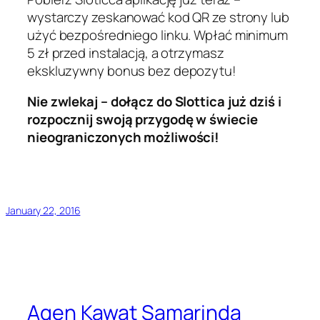
wystarczy zeskanować kod QR ze strony lub
użyć bezpośredniego linku. Wpłać minimum
5 zł przed instalacją, a otrzymasz
ekskluzywny bonus bez depozytu!
Nie zwlekaj – dołącz do Slottica już dziś i
rozpocznij swoją przygodę w świecie
nieograniczonych możliwości!
January 22, 2016
Agen Kawat Samarinda