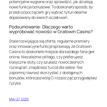
potencjalne wygrane oraz sprawdzić, jak działają
nowe funkcje bonusowe. To doskonały sposób, by
przed rozpoczęciem gry wybrać tytuł idealnie
dopasowany do swoich oczekiwań.
Podsumowanie: Dlaczego warto
wypróbować nowości w Gratowin Casino?
Stale rozwijająca się oferta, regularne premiery
oraz innowacyjne funkcje sprawiają, że
Gratowin
Casino
to doskonałe miejsce dla każdego fana gier
online. Niezależnie od tego, czy preferujesz
klasyczne sloty, czy szukasz nowoczesnych
rozwiązań, znajdziesz tu coś dla siebie. Nie
zapomnij również skorzystać z dostępnych
bonusów, które pozwolą Ci rozpocząć przygodę bez
ryzyka.
May 27, 2025