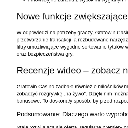
Nowe funkcje zwiększające
W odpowiedzi na potrzeby graczy, Gratowin Casi
przetwarzanie transakcji, a rozbudowane narzędzia
filtry umożliwiające wygodne sortowanie tytułów
oraz bezpieczeństwa gry.
Recenzje wideo – zobacz n
Gratowin Casino zadbało również o miłośników mu
zobaczyć rozgrywkę „na żywo”. Dzięki nim można
bonusowe. To doskonały sposób, by przed rozpoc
Podsumowanie: Dlaczego warto wyprób
Stale rozwijająca się oferta, regularne premiery 