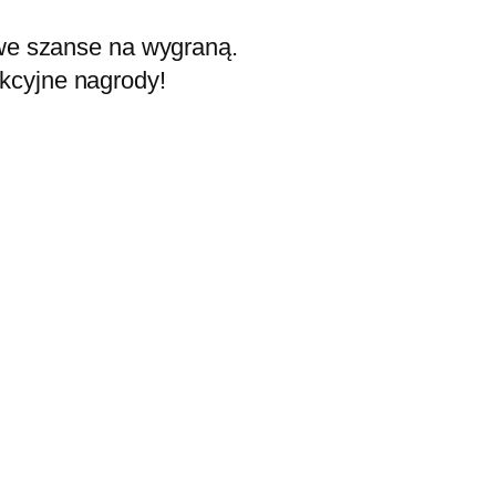
nowe szanse na wygraną.
kcyjne nagrody!