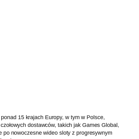
w ponad 15 krajach Europy, w tym w Polsce,
 czołowych dostawców, takich jak Games Global,
xe po nowoczesne wideo sloty z progresywnym