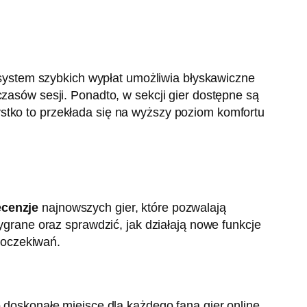
ystem szybkich wypłat umożliwia błyskawiczne
czasów sesji. Ponadto, w sekcji gier dostępne są
ystko to przekłada się na wyższy poziom komfortu
ecenzje
najnowszych gier, które pozwalają
rane oraz sprawdzić, jak działają nowe funkcje
 oczekiwań.
 doskonałe miejsce dla każdego fana gier online.