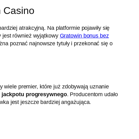
n Casino
ardziej atrakcyjną. Na platformie pojawiły się
y jest również wyjątkowy
Gratowin bonus bez
na poznać najnowsze tytuły i przekonać się o
y wiele premier, które już zdobywają uznanie
ą
jackpotu progresywnego
. Producentom udało
ka jest jeszcze bardziej angażująca.