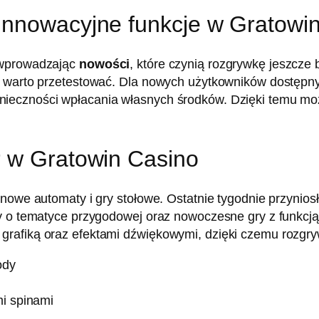
innowacyjne funkcje w Gratowi
, wprowadzając
nowości
, które czynią rozgrywkę jeszcze b
re warto przetestować. Dla nowych użytkowników dostępn
ieczności wpłacania własnych środków. Dzięki temu moż
r w Gratowin Casino
 nowe automaty i gry stołowe. Ostatnie tygodnie przyniosł
ty o tematyce przygodowej oraz nowoczesne gry z funkcj
rafiką oraz efektami dźwiękowymi, dzięki czemu rozgryw
ody
i spinami