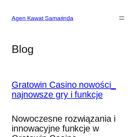
Skip
to
Agen Kawat Samarinda
content
Blog
Gratowin Casino nowości_
najnowsze gry i funkcje
Nowoczesne rozwiązania i
innowacyjne funkcje w