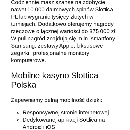
Codziennie masz szansę na zdobycie
nawet 10 000 darmowych spinów Slottica
PL lub wygranie tysięcy złotych w
turniejach. Dodatkowo oferujemy nagrody
rzeczowe o łącznej wartości do 875 000 zł!
W puli nagród znajdują się m.in. smartfony
Samsung, zestawy Apple, luksusowe
zegarki i profesjonalne monitory
komputerowe.
Mobilne kasyno Slottica
Polska
Zapewniamy pełną mobilność dzięki:
Responsywnej stronie internetowej
Dedykowanej aplikacji Sottlica na
Android i iOS