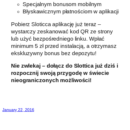
Specjalnym bonusom mobilnym
Błyskawicznym płatnościom w aplikacji
Pobierz Sloticca aplikację już teraz –
wystarczy zeskanować kod QR ze strony
lub użyć bezpośredniego linku. Wpłać
minimum 5 zł przed instalacją, a otrzymasz
ekskluzywny bonus bez depozytu!
Nie zwlekaj – dołącz do Slottica już dziś i
rozpocznij swoją przygodę w świecie
nieograniczonych możliwości!
January 22, 2016