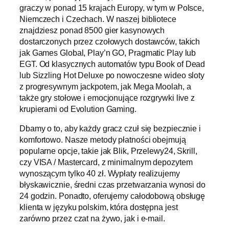
graczy w ponad 15 krajach Europy, w tym w Polsce,
Niemczech i Czechach. W naszej bibliotece
znajdziesz ponad 8500 gier kasynowych
dostarczonych przez czołowych dostawców, takich
jak Games Global, Play’n GO, Pragmatic Play lub
EGT. Od klasycznych automatów typu Book of Dead
lub Sizzling Hot Deluxe po nowoczesne wideo sloty
z progresywnym jackpotem, jak Mega Moolah, a
także gry stołowe i emocjonujące rozgrywki live z
krupierami od Evolution Gaming.
Dbamy o to, aby każdy gracz czuł się bezpiecznie i
komfortowo. Nasze metody płatności obejmują
popularne opcje, takie jak Blik, Przelewy24, Skrill,
czy VISA / Mastercard, z minimalnym depozytem
wynoszącym tylko 40 zł. Wypłaty realizujemy
błyskawicznie, średni czas przetwarzania wynosi do
24 godzin. Ponadto, oferujemy całodobową obsługę
klienta w języku polskim, która dostępna jest
zarówno przez czat na żywo, jak i e-mail.