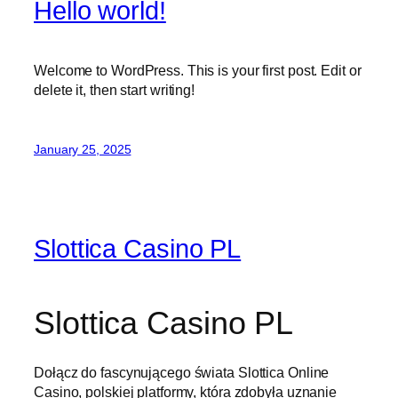
Hello world!
Welcome to WordPress. This is your first post. Edit or
delete it, then start writing!
January 25, 2025
Slottica Casino PL
Slottica Casino PL
Dołącz do fascynującego świata Slottica Online
Casino, polskiej platformy, która zdobyła uznanie