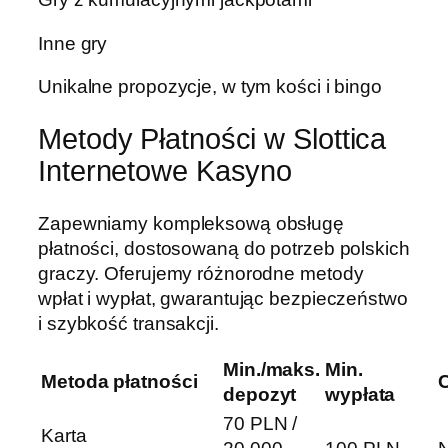
Inne gry
Unikalne propozycje, w tym kości i bingo
Metody Płatności w Slottica
Internetowe Kasyno
Zapewniamy kompleksową obsługę
płatności, dostosowaną do potrzeb polskich
graczy. Oferujemy różnorodne metody
wpłat i wypłat, gwarantując bezpieczeństwo
i szybkość transakcji.
Min./maks.
Min.
Metoda płatności
C
depozyt
wypłata
70 PLN /
Karta