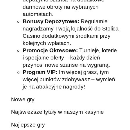
darmowe obroty na wybranych
automatach.
Bonusy Depozytowe:
Regularnie
nagradzamy Twoją lojalność do Stolica
Casino dodatkowymi środkami przy
kolejnych wpłatach.
Promocje Okresowe:
Turnieje, loterie
i specjalne oferty – każdy dzień
przynosi nowe szanse na wygraną.
Program VIP:
Im więcej grasz, tym
więcej punktów zdobywasz – wymień
je na atrakcyjne nagrody!
Nowe gry
Najświeższe tytuły w naszym kasynie
Najlepsze gry