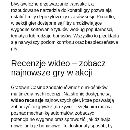
błyskawiczne przetwarzanie transakcji, a
rozbudowane narzędzia do kontroli gry pozwalają
ustalić limity depozytów czy czasów sesji. Ponadto,
w sekcji gier dostępne są filtry umożliwiające
wygodne sortowanie tytułów według popularności,
tematyki lub rodzaju bonusów. Wszystko to przekłada
się na wyższy poziom komfortu oraz bezpieczeństwa
gry.
Recenzje wideo – zobacz
najnowsze gry w akcji
Gratowin Casino zadbało również o miłośników
multimedialnych recenzji. Na stronie dostępne są
wideo recenzje
najnowszych gier, które pozwalają
zobaczyć rozgrywkę „na żywo”. Dzięki nim można
poznać mechanikę automatów, zobaczyć
potencjalne wygrane oraz sprawdzić, jak działają
nowe funkcje bonusowe. To doskonały sposób, by