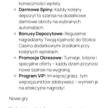
konieczności wpłaty.
Darmowe Spiny:
Każdy kolejny
depozyt to szansa na dodatkowe
darmowe obroty na wybranych
automatach.
Bonusy Depozytowe:
Regularnie
nagradzamy Twoją lojalność do Stolica
Casino dodatkowymi środkami przy
kolejnych wpłatach.
Promocje Okresowe:
Turnieje, loterie i
specjalne oferty – każdy dzień przynosi
nowe szanse na wygraną.
Program VIP:
Im więcej grasz, tym
więcej punktów zdobywasz – wymień je
na atrakcyjne nagrody!
Nowe gry