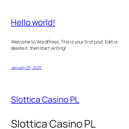
Hello world!
Welcome to WordPress. This is your first post. Edit or
delete it, then start writing!
January 25, 2025
Slottica Casino PL
Slottica Casino PL