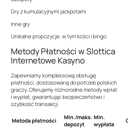
Gry z kumulacyjnymi jackpotami
Inne gry
Unikalne propozycje, w tym kości i bingo
Metody Płatności w Slottica
Internetowe Kasyno
Zapewniamy kompleksową obsługę
płatności, dostosowaną do potrzeb polskich
graczy. Oferujemy różnorodne metody wpłat
i wypłat, gwarantując bezpieczeństwo i
szybkość transakcji.
Min./maks.
Min.
Metoda płatności
depozyt
wypłata