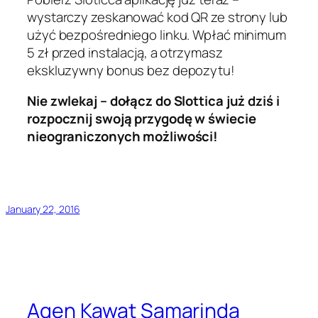
wystarczy zeskanować kod QR ze strony lub
użyć bezpośredniego linku. Wpłać minimum
5 zł przed instalacją, a otrzymasz
ekskluzywny bonus bez depozytu!
Nie zwlekaj – dołącz do Slottica już dziś i
rozpocznij swoją przygodę w świecie
nieograniczonych możliwości!
January 22, 2016
Agen Kawat Samarinda