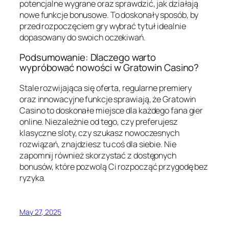
potencjalne wygrane oraz sprawdzić, jak działają
nowe funkcje bonusowe. To doskonały sposób, by
przed rozpoczęciem gry wybrać tytuł idealnie
dopasowany do swoich oczekiwań.
Podsumowanie: Dlaczego warto
wypróbować nowości w Gratowin Casino?
Stale rozwijająca się oferta, regularne premiery
oraz innowacyjne funkcje sprawiają, że
Gratowin
Casino
to doskonałe miejsce dla każdego fana gier
online. Niezależnie od tego, czy preferujesz
klasyczne sloty, czy szukasz nowoczesnych
rozwiązań, znajdziesz tu coś dla siebie. Nie
zapomnij również skorzystać z dostępnych
bonusów, które pozwolą Ci rozpocząć przygodę bez
ryzyka.
May 27, 2025