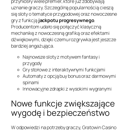
przyniosły wiele premier, które już zdobywają
uznanie graczy. Szczególną popularnością cieszą
się sloty o tematyce przygodowej oraz nowoczesne
gry z funkcją
jackpotu progresywnego
.
Producentom udało się połączyć klasyczną
mechanikę z nowoczesną grafiką oraz efektami
dźwiękowymi, dzięki czemu rozgrywka jest jeszcze
bardziej angażująca.
Najnowsze sloty z motywem fantasy i
przygody
Gry stołowe z interaktywnymi funkcjami
Automaty z opcją
buy bonus
oraz darmowymi
spinami
Innowacyjne zdrapki z wysokimi wygranymi
Nowe funkcje zwiększające
wygodę i bezpieczeństwo
W odpowiedzi na potrzeby graczy, Gratowin Casino