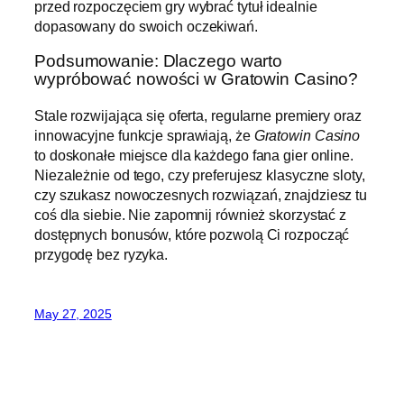
przed rozpoczęciem gry wybrać tytuł idealnie
dopasowany do swoich oczekiwań.
Podsumowanie: Dlaczego warto
wypróbować nowości w Gratowin Casino?
Stale rozwijająca się oferta, regularne premiery oraz
innowacyjne funkcje sprawiają, że
Gratowin Casino
to doskonałe miejsce dla każdego fana gier online.
Niezależnie od tego, czy preferujesz klasyczne sloty,
czy szukasz nowoczesnych rozwiązań, znajdziesz tu
coś dla siebie. Nie zapomnij również skorzystać z
dostępnych bonusów, które pozwolą Ci rozpocząć
przygodę bez ryzyka.
May 27, 2025