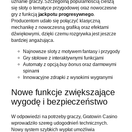
uznanie graczy. Szczególną popularnością cieszą
się sloty o tematyce przygodowej oraz nowoczesne
gry z funkcją
jackpotu progresywnego
.
Producentom udało się połączyć klasyczną
mechanikę z nowoczesną grafiką oraz efektami
dźwiękowymi, dzięki czemu rozgrywka jest jeszcze
bardziej angażująca.
Najnowsze sloty z motywem fantasy i przygody
Gry stołowe z interaktywnymi funkcjami
Automaty z opcją
buy bonus
oraz darmowymi
spinami
Innowacyjne zdrapki z wysokimi wygranymi
Nowe funkcje zwiększające
wygodę i bezpieczeństwo
W odpowiedzi na potrzeby graczy, Gratowin Casino
wprowadziło szereg udogodnień technicznych.
Nowy system szybkich wypłat umożliwia