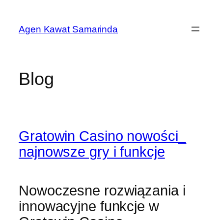
Skip
to
Agen Kawat Samarinda
content
Blog
Gratowin Casino nowości_
najnowsze gry i funkcje
Nowoczesne rozwiązania i
innowacyjne funkcje w