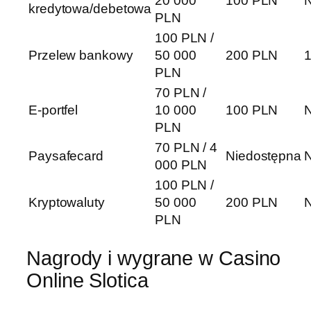
20 000
100 PLN
kredytowa/debetowa
PLN
100 PLN /
Przelew bankowy
50 000
200 PLN
1
PLN
70 PLN /
E-portfel
10 000
100 PLN
PLN
70 PLN / 4
Paysafecard
Niedostępna
000 PLN
100 PLN /
Kryptowaluty
50 000
200 PLN
PLN
Nagrody i wygrane w Casino
Online Slotica