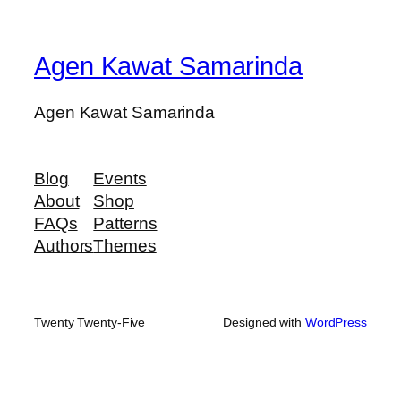
Agen Kawat Samarinda
Agen Kawat Samarinda
Blog
Events
About
Shop
FAQs
Patterns
Authors
Themes
Twenty Twenty-Five
Designed with
WordPress