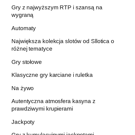
Gry z najwyższym RTP i szansą na
wygraną
Automaty
Największa kolekcja slotów od Sllotica o
różnej tematyce
Gry stołowe
Klasyczne gry karciane i ruletka
Na żywo
Autentyczna atmosfera kasyna z
prawdziwymi krupierami
Jackpoty
Gry z kumulacyjnymi jackpotami