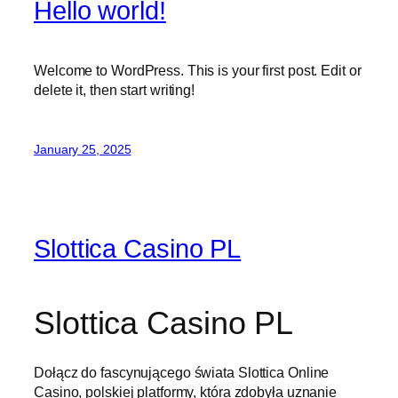
Hello world!
Welcome to WordPress. This is your first post. Edit or
delete it, then start writing!
January 25, 2025
Slottica Casino PL
Slottica Casino PL
Dołącz do fascynującego świata Slottica Online
Casino, polskiej platformy, która zdobyła uznanie