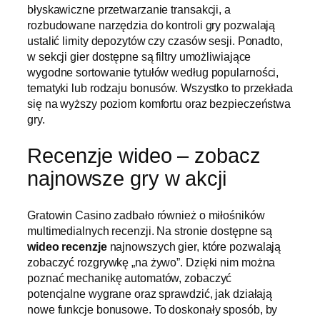
błyskawiczne przetwarzanie transakcji, a
rozbudowane narzędzia do kontroli gry pozwalają
ustalić limity depozytów czy czasów sesji. Ponadto,
w sekcji gier dostępne są filtry umożliwiające
wygodne sortowanie tytułów według popularności,
tematyki lub rodzaju bonusów. Wszystko to przekłada
się na wyższy poziom komfortu oraz bezpieczeństwa
gry.
Recenzje wideo – zobacz
najnowsze gry w akcji
Gratowin Casino zadbało również o miłośników
multimedialnych recenzji. Na stronie dostępne są
wideo recenzje
najnowszych gier, które pozwalają
zobaczyć rozgrywkę „na żywo”. Dzięki nim można
poznać mechanikę automatów, zobaczyć
potencjalne wygrane oraz sprawdzić, jak działają
nowe funkcje bonusowe. To doskonały sposób, by