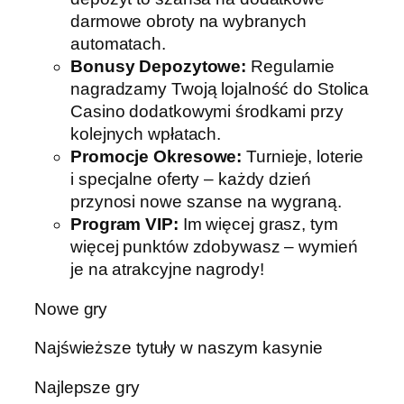
darmowe obroty na wybranych
automatach.
Bonusy Depozytowe:
Regularnie
nagradzamy Twoją lojalność do Stolica
Casino dodatkowymi środkami przy
kolejnych wpłatach.
Promocje Okresowe:
Turnieje, loterie
i specjalne oferty – każdy dzień
przynosi nowe szanse na wygraną.
Program VIP:
Im więcej grasz, tym
więcej punktów zdobywasz – wymień
je na atrakcyjne nagrody!
Nowe gry
Najświeższe tytuły w naszym kasynie
Najlepsze gry