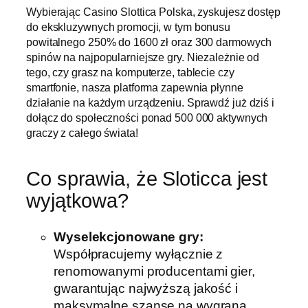
Wybierając Casino Slottica Polska, zyskujesz dostęp
do ekskluzywnych promocji, w tym bonusu
powitalnego 250% do 1600 zł oraz 300 darmowych
spinów na najpopularniejsze gry. Niezależnie od
tego, czy grasz na komputerze, tablecie czy
smartfonie, nasza platforma zapewnia płynne
działanie na każdym urządzeniu. Sprawdź już dziś i
dołącz do społeczności ponad 500 000 aktywnych
graczy z całego świata!
Co sprawia, że Sloticca jest
wyjątkowa?
Wyselekcjonowane gry:
Współpracujemy wyłącznie z
renomowanymi producentami gier,
gwarantując najwyższą jakość i
maksymalne szanse na wygraną.