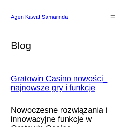
Skip
to
Agen Kawat Samarinda
content
Blog
Gratowin Casino nowości_
najnowsze gry i funkcje
Nowoczesne rozwiązania i
innowacyjne funkcje w