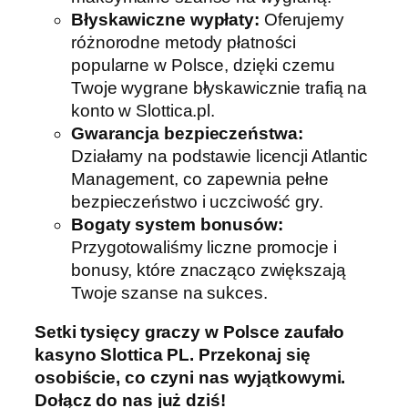
Błyskawiczne wypłaty:
Oferujemy
różnorodne metody płatności
popularne w Polsce, dzięki czemu
Twoje wygrane błyskawicznie trafią na
konto w Slottica.pl.
Gwarancja bezpieczeństwa:
Działamy na podstawie licencji Atlantic
Management, co zapewnia pełne
bezpieczeństwo i uczciwość gry.
Bogaty system bonusów:
Przygotowaliśmy liczne promocje i
bonusy, które znacząco zwiększają
Twoje szanse na sukces.
Setki tysięcy graczy w Polsce zaufało
kasyno Slottica PL. Przekonaj się
osobiście, co czyni nas wyjątkowymi.
Dołącz do nas już dziś!