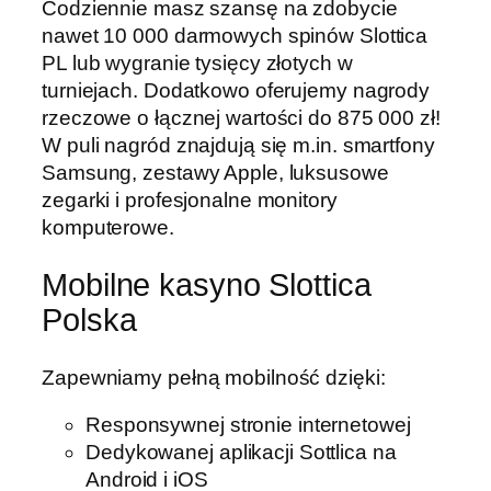
Codziennie masz szansę na zdobycie
nawet 10 000 darmowych spinów Slottica
PL lub wygranie tysięcy złotych w
turniejach. Dodatkowo oferujemy nagrody
rzeczowe o łącznej wartości do 875 000 zł!
W puli nagród znajdują się m.in. smartfony
Samsung, zestawy Apple, luksusowe
zegarki i profesjonalne monitory
komputerowe.
Mobilne kasyno Slottica
Polska
Zapewniamy pełną mobilność dzięki:
Responsywnej stronie internetowej
Dedykowanej aplikacji Sottlica na
Android i iOS