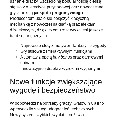
uznanie graczy. Szczególną popularnością cieszą
się sloty o tematyce przygodowej oraz nowoczesne
gry z funkcją
jackpotu progresywnego
.
Producentom udało się połączyć klasyczną
mechanikę z nowoczesną grafiką oraz efektami
dźwiękowymi, dzięki czemu rozgrywka jest jeszcze
bardziej angażująca.
Najnowsze sloty z motywem fantasy i przygody
Gry stołowe z interaktywnymi funkcjami
Automaty z opcją
buy bonus
oraz darmowymi
spinami
Innowacyjne zdrapki z wysokimi wygranymi
Nowe funkcje zwiększające
wygodę i bezpieczeństwo
W odpowiedzi na potrzeby graczy, Gratowin Casino
wprowadziło szereg udogodnień technicznych.
Nowy system szybkich wypłat umożliwia