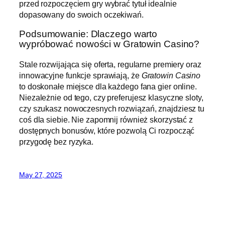
przed rozpoczęciem gry wybrać tytuł idealnie
dopasowany do swoich oczekiwań.
Podsumowanie: Dlaczego warto
wypróbować nowości w Gratowin Casino?
Stale rozwijająca się oferta, regularne premiery oraz
innowacyjne funkcje sprawiają, że
Gratowin Casino
to doskonałe miejsce dla każdego fana gier online.
Niezależnie od tego, czy preferujesz klasyczne sloty,
czy szukasz nowoczesnych rozwiązań, znajdziesz tu
coś dla siebie. Nie zapomnij również skorzystać z
dostępnych bonusów, które pozwolą Ci rozpocząć
przygodę bez ryzyka.
May 27, 2025