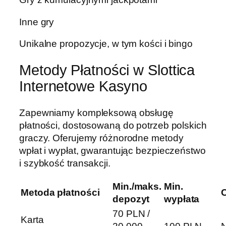
Inne gry
Unikalne propozycje, w tym kości i bingo
Metody Płatności w Slottica
Internetowe Kasyno
Zapewniamy kompleksową obsługę
płatności, dostosowaną do potrzeb polskich
graczy. Oferujemy różnorodne metody
wpłat i wypłat, gwarantując bezpieczeństwo
i szybkość transakcji.
Min./maks.
Min.
Metoda płatności
C
depozyt
wypłata
70 PLN /
Karta