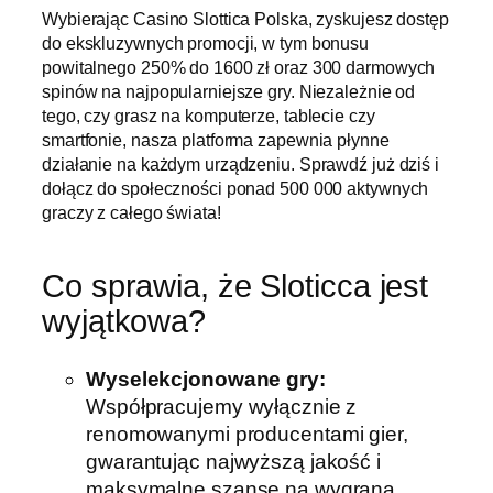
Wybierając Casino Slottica Polska, zyskujesz dostęp
do ekskluzywnych promocji, w tym bonusu
powitalnego 250% do 1600 zł oraz 300 darmowych
spinów na najpopularniejsze gry. Niezależnie od
tego, czy grasz na komputerze, tablecie czy
smartfonie, nasza platforma zapewnia płynne
działanie na każdym urządzeniu. Sprawdź już dziś i
dołącz do społeczności ponad 500 000 aktywnych
graczy z całego świata!
Co sprawia, że Sloticca jest
wyjątkowa?
Wyselekcjonowane gry:
Współpracujemy wyłącznie z
renomowanymi producentami gier,
gwarantując najwyższą jakość i
maksymalne szanse na wygraną.