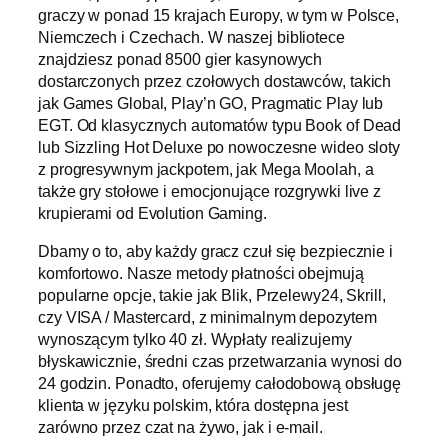
graczy w ponad 15 krajach Europy, w tym w Polsce,
Niemczech i Czechach. W naszej bibliotece
znajdziesz ponad 8500 gier kasynowych
dostarczonych przez czołowych dostawców, takich
jak Games Global, Play’n GO, Pragmatic Play lub
EGT. Od klasycznych automatów typu Book of Dead
lub Sizzling Hot Deluxe po nowoczesne wideo sloty
z progresywnym jackpotem, jak Mega Moolah, a
także gry stołowe i emocjonujące rozgrywki live z
krupierami od Evolution Gaming.
Dbamy o to, aby każdy gracz czuł się bezpiecznie i
komfortowo. Nasze metody płatności obejmują
popularne opcje, takie jak Blik, Przelewy24, Skrill,
czy VISA / Mastercard, z minimalnym depozytem
wynoszącym tylko 40 zł. Wypłaty realizujemy
błyskawicznie, średni czas przetwarzania wynosi do
24 godzin. Ponadto, oferujemy całodobową obsługę
klienta w języku polskim, która dostępna jest
zarówno przez czat na żywo, jak i e-mail.