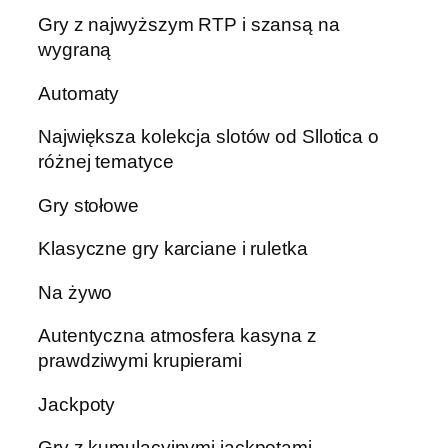
Gry z najwyższym RTP i szansą na
wygraną
Automaty
Największa kolekcja slotów od Sllotica o
różnej tematyce
Gry stołowe
Klasyczne gry karciane i ruletka
Na żywo
Autentyczna atmosfera kasyna z
prawdziwymi krupierami
Jackpoty
Gry z kumulacyjnymi jackpotami