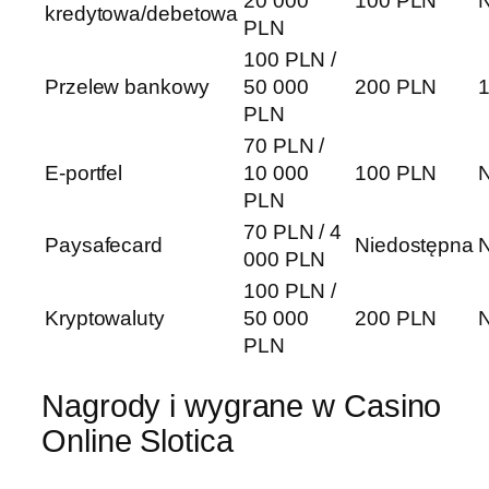
20 000
100 PLN
kredytowa/debetowa
PLN
100 PLN /
Przelew bankowy
50 000
200 PLN
1
PLN
70 PLN /
E-portfel
10 000
100 PLN
PLN
70 PLN / 4
Paysafecard
Niedostępna
000 PLN
100 PLN /
Kryptowaluty
50 000
200 PLN
PLN
Nagrody i wygrane w Casino
Online Slotica