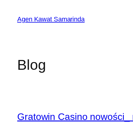
Skip
to
Agen Kawat Samarinda
content
Blog
Gratowin Casino nowości_ 