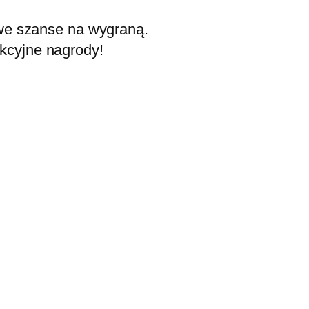
nowe szanse na wygraną.
kcyjne nagrody!