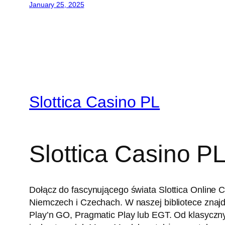
January 25, 2025
Slottica Casino PL
Slottica Casino P
Dołącz do fascynującego świata Slottica Online C
Niemczech i Czechach. W naszej bibliotece znaj
Play’n GO, Pragmatic Play lub EGT. Od klasyczn