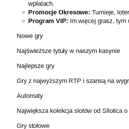
wpłatach.
Promocje Okresowe:
Turnieje, lote
Program VIP:
Im więcej grasz, tym
Nowe gry
Najświeższe tytuły w naszym kasynie
Najlepsze gry
Gry z najwyższym RTP i szansą na wyg
Automaty
Największa kolekcja slotów od Sllotica o
Gry stołowe