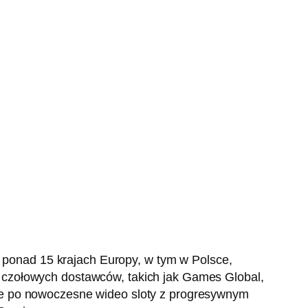
w ponad 15 krajach Europy, w tym w Polsce,
 czołowych dostawców, takich jak Games Global,
xe po nowoczesne wideo sloty z progresywnym