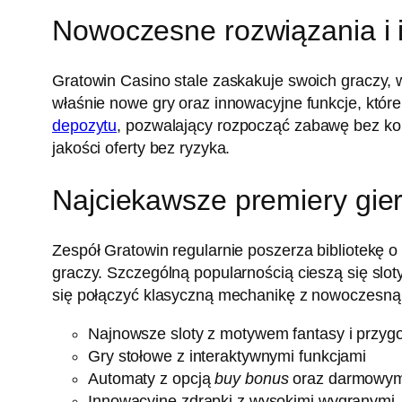
Nowoczesne rozwiązania i 
Gratowin Casino stale zaskakuje swoich graczy
właśnie nowe gry oraz innowacyjne funkcje, któ
depozytu
, pozwalający rozpocząć zabawę bez kon
jakości oferty bez ryzyka.
Najciekawsze premiery gie
Zespół Gratowin regularnie poszerza bibliotekę o
graczy. Szczególną popularnością cieszą się slo
się połączyć klasyczną mechanikę z nowoczesną g
Najnowsze sloty z motywem fantasy i przyg
Gry stołowe z interaktywnymi funkcjami
Automaty z opcją
buy bonus
oraz darmowym
Innowacyjne zdrapki z wysokimi wygranymi