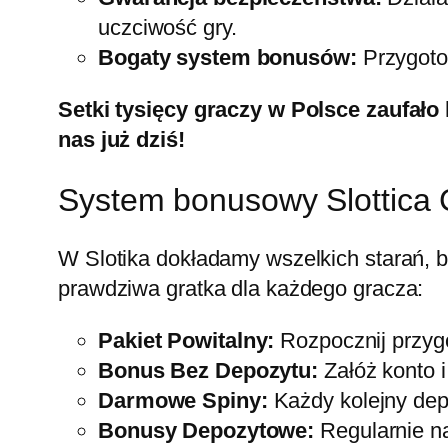
uczciwość gry.
Bogaty system bonusów:
Przygotow
Setki tysięcy graczy w Polsce zaufało
nas już dziś!
System bonusowy Slottica 
W Slotika dokładamy wszelkich starań, b
prawdziwa gratka dla każdego gracza:
Pakiet Powitalny:
Rozpocznij przyg
Bonus Bez Depozytu:
Załóż konto i
Darmowe Spiny:
Każdy kolejny dep
Bonusy Depozytowe:
Regularnie na