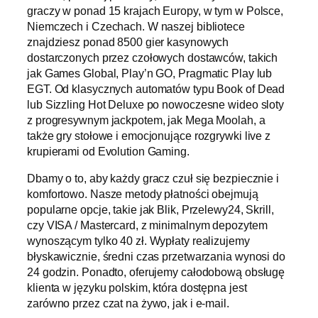
graczy w ponad 15 krajach Europy, w tym w Polsce,
Niemczech i Czechach. W naszej bibliotece
znajdziesz ponad 8500 gier kasynowych
dostarczonych przez czołowych dostawców, takich
jak Games Global, Play’n GO, Pragmatic Play lub
EGT. Od klasycznych automatów typu Book of Dead
lub Sizzling Hot Deluxe po nowoczesne wideo sloty
z progresywnym jackpotem, jak Mega Moolah, a
także gry stołowe i emocjonujące rozgrywki live z
krupierami od Evolution Gaming.
Dbamy o to, aby każdy gracz czuł się bezpiecznie i
komfortowo. Nasze metody płatności obejmują
popularne opcje, takie jak Blik, Przelewy24, Skrill,
czy VISA / Mastercard, z minimalnym depozytem
wynoszącym tylko 40 zł. Wypłaty realizujemy
błyskawicznie, średni czas przetwarzania wynosi do
24 godzin. Ponadto, oferujemy całodobową obsługę
klienta w języku polskim, która dostępna jest
zarówno przez czat na żywo, jak i e-mail.