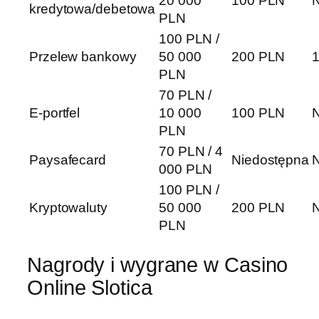
20 000
100 PLN
kredytowa/debetowa
PLN
100 PLN /
Przelew bankowy
50 000
200 PLN
1
PLN
70 PLN /
E-portfel
10 000
100 PLN
PLN
70 PLN / 4
Paysafecard
Niedostępna
000 PLN
100 PLN /
Kryptowaluty
50 000
200 PLN
PLN
Nagrody i wygrane w Casino
Online Slotica