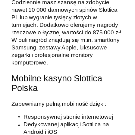
Codziennie masz szansę na zdobycie
nawet 10 000 darmowych spinów Slottica
PL lub wygranie tysięcy złotych w
turniejach. Dodatkowo oferujemy nagrody
rzeczowe o łącznej wartości do 875 000 zł!
W puli nagród znajdują się m.in. smartfony
Samsung, zestawy Apple, luksusowe
zegarki i profesjonalne monitory
komputerowe.
Mobilne kasyno Slottica
Polska
Zapewniamy pełną mobilność dzięki:
Responsywnej stronie internetowej
Dedykowanej aplikacji Sottlica na
Android i iOS