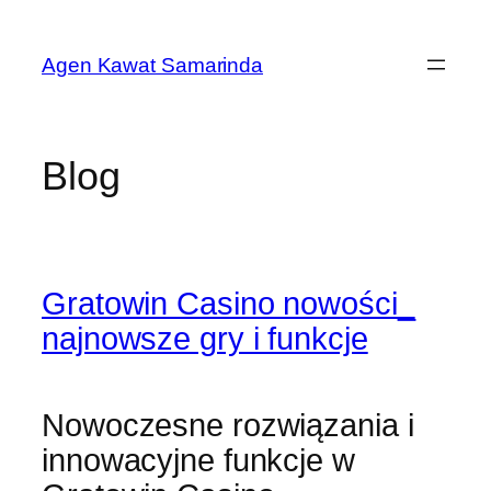
Skip
to
Agen Kawat Samarinda
content
Blog
Gratowin Casino nowości_
najnowsze gry i funkcje
Nowoczesne rozwiązania i
innowacyjne funkcje w