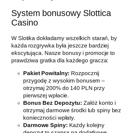
System bonusowy Slottica
Casino
W Slotika dokładamy wszelkich starań, by
każda rozgrywka była jeszcze bardziej
ekscytująca. Nasze bonusy i promocje to
prawdziwa gratka dla każdego gracza:
Pakiet Powitalny:
Rozpocznij
przygodę z wysokim bonusem –
otrzymaj 200% do 140 PLN przy
pierwszej wpłacie.
Bonus Bez Depozytu:
Załóż konto i
otrzymaj darmowe środki lub spiny bez
konieczności wpłaty.
Darmowe Spiny:
Każdy kolejny
depozyt to szansa na dodatkowe