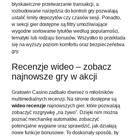
błyskawiczne przetwarzanie transakcji, a
rozbudowane narzędzia do kontroli gry pozwalają
ustalić limity depozytów czy czasów sesji. Ponadto,
w sekcji gier dostępne są filtry umożliwiające
wygodne sortowanie tytułów według popularności,
tematyki lub rodzaju bonusów. Wszystko to przekłada
się na wyższy poziom komfortu oraz bezpieczeństwa
gry.
Recenzje wideo – zobacz
najnowsze gry w akcji
Gratowin Casino zadbało również o miłośników
multimedialnych recenzji. Na stronie dostępne są
wideo recenzje
najnowszych gier, które pozwalają
zobaczyć rozgrywkę „na żywo”. Dzięki nim można
poznać mechanikę automatów, zobaczyć
potencjalne wygrane oraz sprawdzić, jak działają
nowe funkcje bonusowe. To doskonały sposób, by