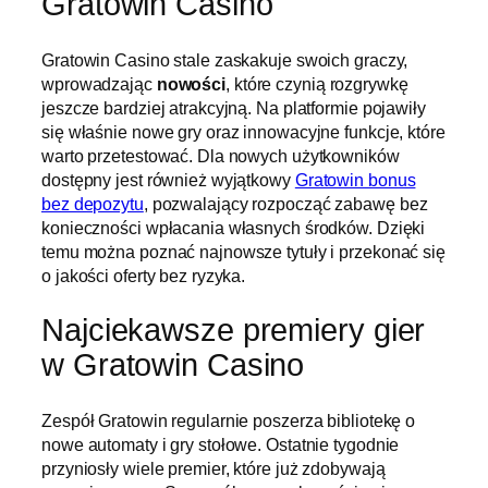
Gratowin Casino
Gratowin Casino stale zaskakuje swoich graczy,
wprowadzając
nowości
, które czynią rozgrywkę
jeszcze bardziej atrakcyjną. Na platformie pojawiły
się właśnie nowe gry oraz innowacyjne funkcje, które
warto przetestować. Dla nowych użytkowników
dostępny jest również wyjątkowy
Gratowin bonus
bez depozytu
, pozwalający rozpocząć zabawę bez
konieczności wpłacania własnych środków. Dzięki
temu można poznać najnowsze tytuły i przekonać się
o jakości oferty bez ryzyka.
Najciekawsze premiery gier
w Gratowin Casino
Zespół Gratowin regularnie poszerza bibliotekę o
nowe automaty i gry stołowe. Ostatnie tygodnie
przyniosły wiele premier, które już zdobywają