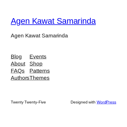
Agen Kawat Samarinda
Agen Kawat Samarinda
Blog
Events
About
Shop
FAQs
Patterns
Authors
Themes
Twenty Twenty-Five
Designed with
WordPress