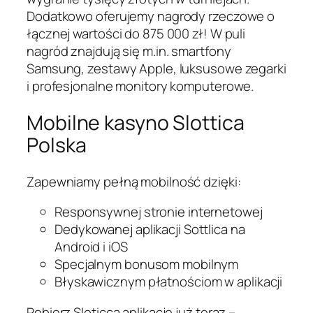
Dodatkowo oferujemy nagrody rzeczowe o
łącznej wartości do 875 000 zł! W puli
nagród znajdują się m.in. smartfony
Samsung, zestawy Apple, luksusowe zegarki
i profesjonalne monitory komputerowe.
Mobilne kasyno Slottica
Polska
Zapewniamy pełną mobilność dzięki:
Responsywnej stronie internetowej
Dedykowanej aplikacji Sottlica na
Android i iOS
Specjalnym bonusom mobilnym
Błyskawicznym płatnościom w aplikacji
Pobierz Sloticca aplikację już teraz –