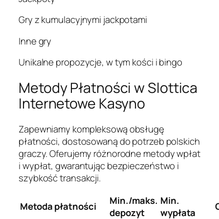
Gry z kumulacyjnymi jackpotami
Inne gry
Unikalne propozycje, w tym kości i bingo
Metody Płatności w Slottica
Internetowe Kasyno
Zapewniamy kompleksową obsługę
płatności, dostosowaną do potrzeb polskich
graczy. Oferujemy różnorodne metody wpłat
i wypłat, gwarantując bezpieczeństwo i
szybkość transakcji.
Min./maks.
Min.
Metoda płatności
depozyt
wypłata