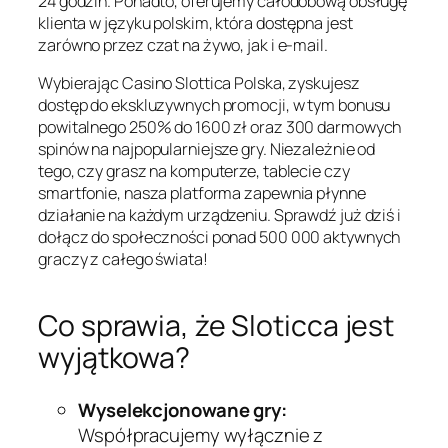
24 godzin. Ponadto, oferujemy całodobową obsługę
klienta w języku polskim, która dostępna jest
zarówno przez czat na żywo, jak i e-mail.
Wybierając Casino Slottica Polska, zyskujesz
dostęp do ekskluzywnych promocji, w tym bonusu
powitalnego 250% do 1600 zł oraz 300 darmowych
spinów na najpopularniejsze gry. Niezależnie od
tego, czy grasz na komputerze, tablecie czy
smartfonie, nasza platforma zapewnia płynne
działanie na każdym urządzeniu. Sprawdź już dziś i
dołącz do społeczności ponad 500 000 aktywnych
graczy z całego świata!
Co sprawia, że Sloticca jest
wyjątkowa?
Wyselekcjonowane gry:
Współpracujemy wyłącznie z