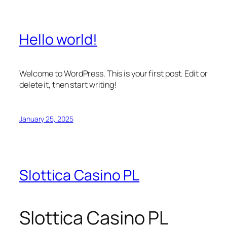
Hello world!
Welcome to WordPress. This is your first post. Edit or
delete it, then start writing!
January 25, 2025
Slottica Casino PL
Slottica Casino PL