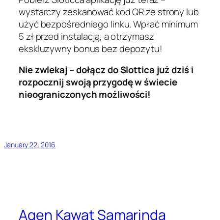
wystarczy zeskanować kod QR ze strony lub
użyć bezpośredniego linku. Wpłać minimum
5 zł przed instalacją, a otrzymasz
ekskluzywny bonus bez depozytu!
Nie zwlekaj – dołącz do Slottica już dziś i
rozpocznij swoją przygodę w świecie
nieograniczonych możliwości!
January 22, 2016
Agen Kawat Samarinda