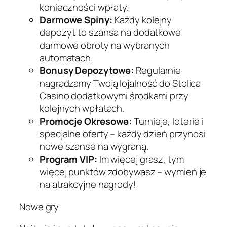
konieczności wpłaty.
Darmowe Spiny:
Każdy kolejny
depozyt to szansa na dodatkowe
darmowe obroty na wybranych
automatach.
Bonusy Depozytowe:
Regularnie
nagradzamy Twoją lojalność do Stolica
Casino dodatkowymi środkami przy
kolejnych wpłatach.
Promocje Okresowe:
Turnieje, loterie i
specjalne oferty – każdy dzień przynosi
nowe szanse na wygraną.
Program VIP:
Im więcej grasz, tym
więcej punktów zdobywasz – wymień je
na atrakcyjne nagrody!
Nowe gry