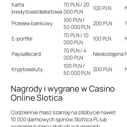
Karta
70 PLN / 20
100 PLN
kredytowa/debetowa
000 PLN
100 PLN /
Przelew bankowy
200 PLN
50 000 PLN
70 PLN / 10
E-portfel
100 PLN
000 PLN
70 PLN / 4
Paysafecard
Niedostępna
000 PLN
100 PLN /
Kryptowaluty
200 PLN
50 000 PLN
Nagrody i wygrane w Casino
Online Slotica
Codziennie masz szansę na zdobycie nawet
10 000 darmowych spinów Slottica PL lub
wygranie tysięcy złotych w turniejach.