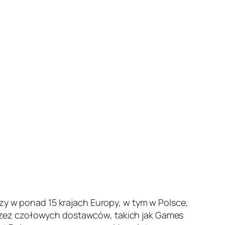
czy w ponad 15 krajach Europy, w tym w Polsce,
rzez czołowych dostawców, takich jak Games