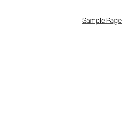
Sample Page