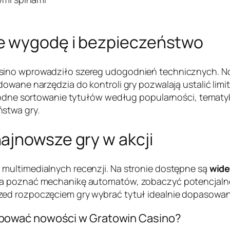
e wygodę i bezpieczeństwo
sino wprowadziło szereg udogodnień technicznych. N
dowane narzędzia do kontroli gry pozwalają ustalić lim
ygodne sortowanie tytułów według popularności, tematy
stwa gry.
ajnowsze gry w akcji
multimedialnych recenzji. Na stronie dostępne są
wide
na poznać mechanikę automatów, zobaczyć potencjalne
zed rozpoczęciem gry wybrać tytuł idealnie dopasowa
bować nowości w Gratowin Casino?