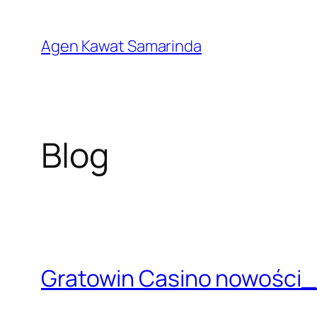
Skip
to
Agen Kawat Samarinda
content
Blog
Gratowin Casino nowości_ 