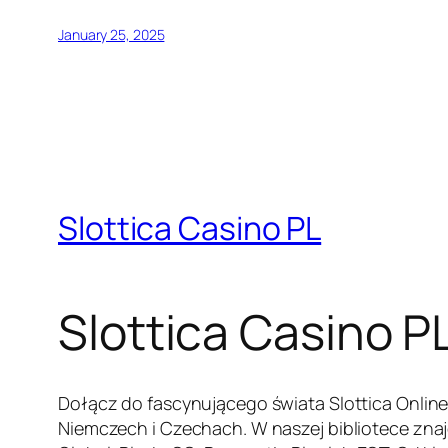
January 25, 2025
Slottica Casino PL
Slottica Casino P
Dołącz do fascynującego świata Slottica Online
Niemczech i Czechach. W naszej bibliotece zn