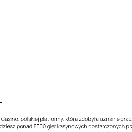
L
 Casino, polskiej platformy, która zdobyła uznanie gra
ajdziesz ponad 8500 gier kasynowych dostarczonych p