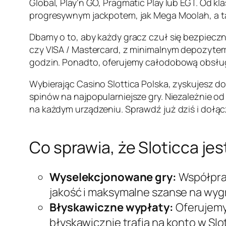
Global, Play’n GO, Pragmatic Play lub EGT. Od 
progresywnym jackpotem, jak Mega Moolah, a tak
Dbamy o to, aby każdy gracz czuł się bezpieczni
czy VISA / Mastercard, z minimalnym depozytem
godzin. Ponadto, oferujemy całodobową obsługę 
Wybierając Casino Slottica Polska, zyskujesz
spinów na najpopularniejsze gry. Niezależnie o
na każdym urządzeniu. Sprawdź już dziś i dołą
Co sprawia, że Sloticca je
Wyselekcjonowane gry:
Współpra
jakość i maksymalne szanse na wyg
Błyskawiczne wypłaty:
Oferujemy
błyskawicznie trafią na konto w Slot