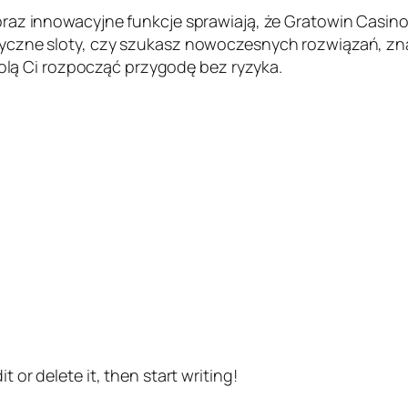
 oraz innowacyjne funkcje sprawiają, że
Gratowin Casin
asyczne sloty, czy szukasz nowoczesnych rozwiązań, zna
lą Ci rozpocząć przygodę bez ryzyka.
t or delete it, then start writing!