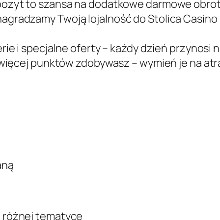
pozyt to szansa na dodatkowe darmowe obro
agradzamy Twoją lojalność do Stolica Casino
erie i specjalne oferty – każdy dzień przynos
 więcej punktów zdobywasz – wymień je na atr
aną
o różnej tematyce