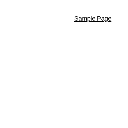
Sample Page