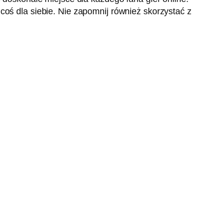
coś dla siebie. Nie zapomnij również skorzystać z