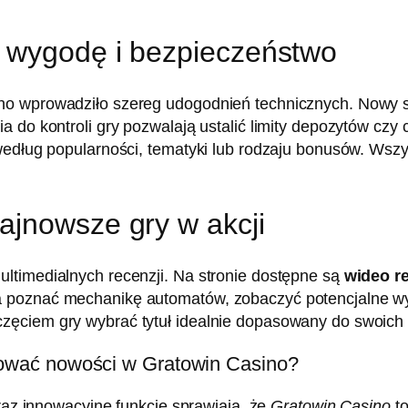
 wygodę i bezpieczeństwo
no wprowadziło szereg udogodnień technicznych. Nowy s
 do kontroli gry pozwalają ustalić limity depozytów czy 
 według popularności, tematyki lub rodzaju bonusów. Wsz
ajnowsze gry w akcji
ltimedialnych recenzji. Na stronie dostępne są
wideo r
 poznać mechanikę automatów, zobaczyć potencjalne wyg
zęciem gry wybrać tytuł idealnie dopasowany do swoich
ować nowości w Gratowin Casino?
oraz innowacyjne funkcje sprawiają, że
Gratowin Casino
to