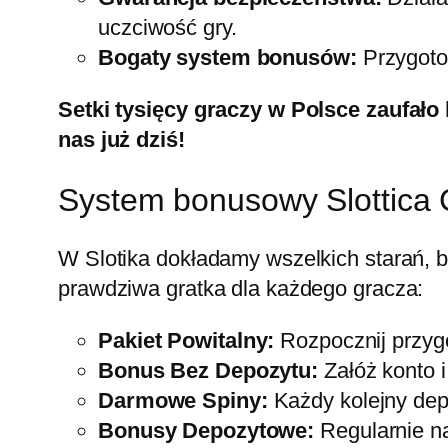
uczciwość gry.
Bogaty system bonusów:
Przygotow
Setki tysięcy graczy w Polsce zaufało
nas już dziś!
System bonusowy Slottica 
W Slotika dokładamy wszelkich starań, b
prawdziwa gratka dla każdego gracza:
Pakiet Powitalny:
Rozpocznij przyg
Bonus Bez Depozytu:
Załóż konto i
Darmowe Spiny:
Każdy kolejny dep
Bonusy Depozytowe:
Regularnie na