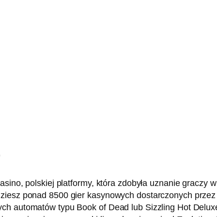
L
asino, polskiej platformy, która zdobyła uznanie graczy 
dziesz ponad 8500 gier kasynowych dostarczonych przez
ych automatów typu Book of Dead lub Sizzling Hot Delu