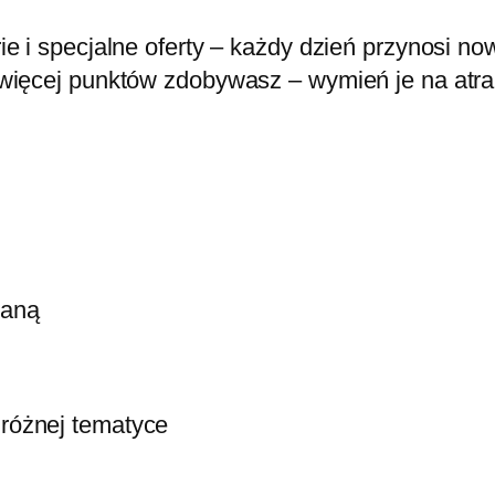
rie i specjalne oferty – każdy dzień przynosi 
 więcej punktów zdobywasz – wymień je na atra
raną
 różnej tematyce