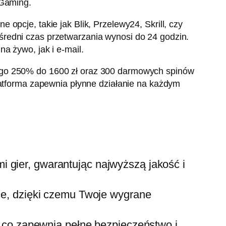
 Gaming.
opcje, takie jak Blik, Przelewy24, Skrill, czy
średni czas przetwarzania wynosi do 24 godzin.
a żywo, jak i e-mail.
nego 250% do 1600 zł oraz 300 darmowych spinów
platforma zapewnia płynne działanie na każdym
gier, gwarantując najwyższą jakość i
ce, dzięki czemu Twoje wygrane
 co zapewnia pełne bezpieczeństwo i