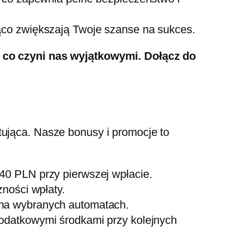
ąco zwiększają Twoje szanse na sukces.
e, co czyni nas wyjątkowymi. Dołącz do
tująca. Nasze bonusy i promocje to
0 PLN przy pierwszej wpłacie.
ności wpłaty.
 na wybranych automatach.
odatkowymi środkami przy kolejnych