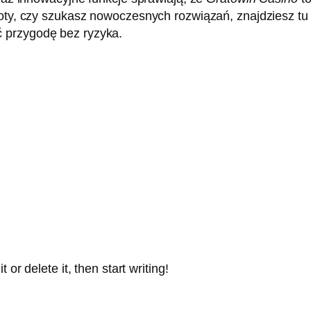
loty, czy szukasz nowoczesnych rozwiązań, znajdziesz tu 
 przygodę bez ryzyka.
or delete it, then start writing!