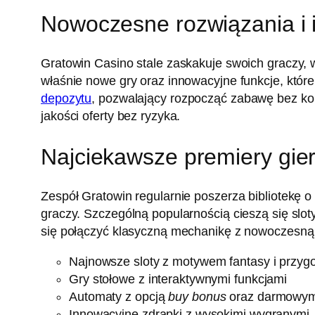
Nowoczesne rozwiązania i 
Gratowin Casino stale zaskakuje swoich graczy
właśnie nowe gry oraz innowacyjne funkcje, któ
depozytu
, pozwalający rozpocząć zabawę bez kon
jakości oferty bez ryzyka.
Najciekawsze premiery gie
Zespół Gratowin regularnie poszerza bibliotekę o
graczy. Szczególną popularnością cieszą się slo
się połączyć klasyczną mechanikę z nowoczesną g
Najnowsze sloty z motywem fantasy i przyg
Gry stołowe z interaktywnymi funkcjami
Automaty z opcją
buy bonus
oraz darmowym
Innowacyjne zdrapki z wysokimi wygranymi