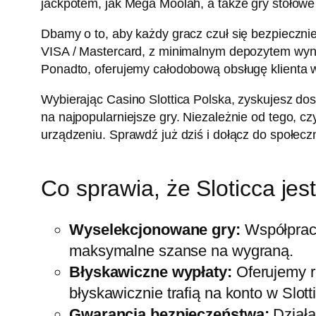
jackpotem, jak Mega Moolah, a także gry stołowe 
Dbamy o to, aby każdy gracz czuł się bezpiecznie 
VISA / Mastercard, z minimalnym depozytem wynos
Ponadto, oferujemy całodobową obsługę klienta w 
Wybierając Casino Slottica Polska, zyskujesz d
na najpopularniejsze gry. Niezależnie od tego, c
urządzeniu. Sprawdź już dziś i dołącz do społec
Co sprawia, że Sloticca je
Wyselekcjonowane gry:
Współpracu
maksymalne szanse na wygraną.
Błyskawiczne wypłaty:
Oferujemy r
błyskawicznie trafią na konto w Slotti
Gwarancja bezpieczeństwa:
Działa