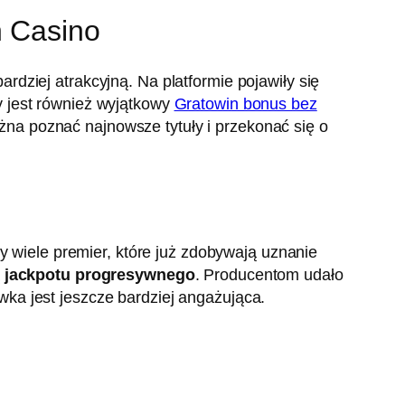
n Casino
ardziej atrakcyjną. Na platformie pojawiły się
y jest również wyjątkowy
Gratowin bonus bez
na poznać najnowsze tytuły i przekonać się o
y wiele premier, które już zdobywają uznanie
ą
jackpotu progresywnego
. Producentom udało
ka jest jeszcze bardziej angażująca.