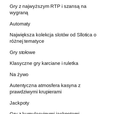
Gry z najwyższym RTP i szansą na
wygraną
Automaty
Największa kolekcja slotów od Sllotica o
różnej tematyce
Gry stołowe
Klasyczne gry karciane i ruletka
Na żywo
Autentyczna atmosfera kasyna z
prawdziwymi krupierami
Jackpoty
Gry z kumulacyjnymi jackpotami