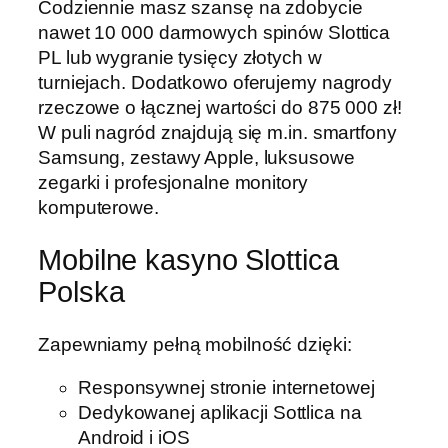
Codziennie masz szansę na zdobycie
nawet 10 000 darmowych spinów Slottica
PL lub wygranie tysięcy złotych w
turniejach. Dodatkowo oferujemy nagrody
rzeczowe o łącznej wartości do 875 000 zł!
W puli nagród znajdują się m.in. smartfony
Samsung, zestawy Apple, luksusowe
zegarki i profesjonalne monitory
komputerowe.
Mobilne kasyno Slottica
Polska
Zapewniamy pełną mobilność dzięki:
Responsywnej stronie internetowej
Dedykowanej aplikacji Sottlica na
Android i iOS