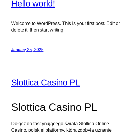
Hello world!
Welcome to WordPress. This is your first post. Edit or
delete it, then start writing!
January 25, 2025
Slottica Casino PL
Slottica Casino PL
Dołącz do fascynującego świata Slottica Online
Casino, polskiej platformy, która zdobyła uznanie