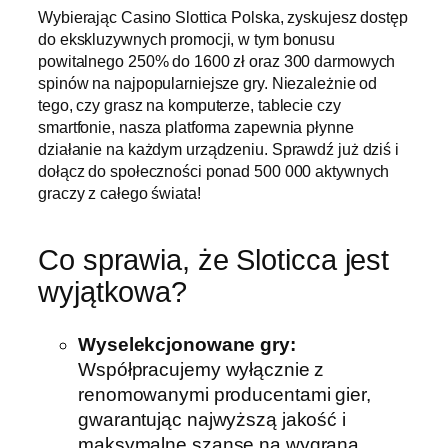
Wybierając Casino Slottica Polska, zyskujesz dostęp
do ekskluzywnych promocji, w tym bonusu
powitalnego 250% do 1600 zł oraz 300 darmowych
spinów na najpopularniejsze gry. Niezależnie od
tego, czy grasz na komputerze, tablecie czy
smartfonie, nasza platforma zapewnia płynne
działanie na każdym urządzeniu. Sprawdź już dziś i
dołącz do społeczności ponad 500 000 aktywnych
graczy z całego świata!
Co sprawia, że Sloticca jest
wyjątkowa?
Wyselekcjonowane gry:
Współpracujemy wyłącznie z
renomowanymi producentami gier,
gwarantując najwyższą jakość i
maksymalne szanse na wygraną.