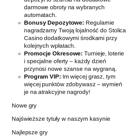
darmowe obroty na wybranych
automatach.
Bonusy Depozytowe:
Regularnie
nagradzamy Twoją lojalność do Stolica
Casino dodatkowymi środkami przy
kolejnych wpłatach.
Promocje Okresowe:
Turnieje, loterie
i specjalne oferty – każdy dzień
przynosi nowe szanse na wygraną.
Program VIP:
Im więcej grasz, tym
więcej punktów zdobywasz – wymień
je na atrakcyjne nagrody!
Nowe gry
Najświeższe tytuły w naszym kasynie
Najlepsze gry