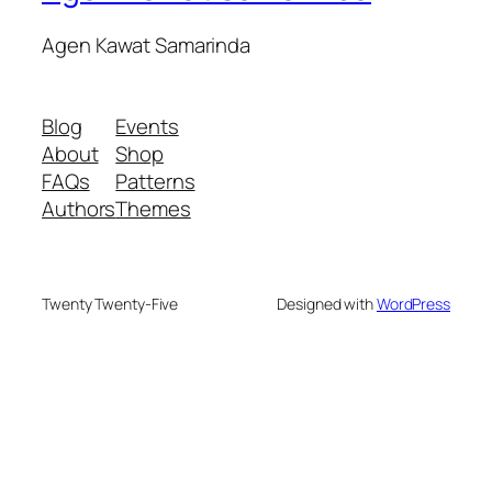
Agen Kawat Samarinda
Blog
Events
About
Shop
FAQs
Patterns
Authors
Themes
Twenty Twenty-Five
Designed with
WordPress