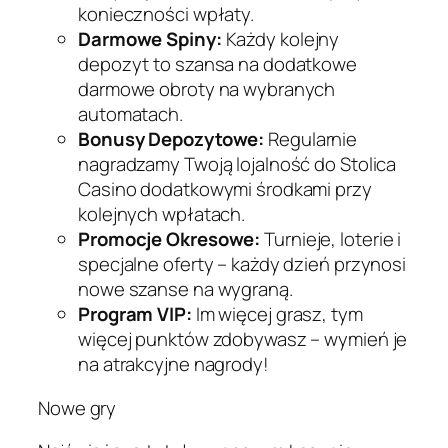
konieczności wpłaty.
Darmowe Spiny:
Każdy kolejny
depozyt to szansa na dodatkowe
darmowe obroty na wybranych
automatach.
Bonusy Depozytowe:
Regularnie
nagradzamy Twoją lojalność do Stolica
Casino dodatkowymi środkami przy
kolejnych wpłatach.
Promocje Okresowe:
Turnieje, loterie i
specjalne oferty – każdy dzień przynosi
nowe szanse na wygraną.
Program VIP:
Im więcej grasz, tym
więcej punktów zdobywasz – wymień je
na atrakcyjne nagrody!
Nowe gry