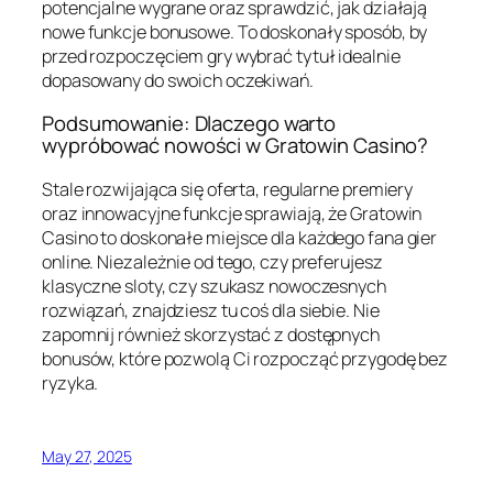
potencjalne wygrane oraz sprawdzić, jak działają
nowe funkcje bonusowe. To doskonały sposób, by
przed rozpoczęciem gry wybrać tytuł idealnie
dopasowany do swoich oczekiwań.
Podsumowanie: Dlaczego warto
wypróbować nowości w Gratowin Casino?
Stale rozwijająca się oferta, regularne premiery
oraz innowacyjne funkcje sprawiają, że
Gratowin
Casino
to doskonałe miejsce dla każdego fana gier
online. Niezależnie od tego, czy preferujesz
klasyczne sloty, czy szukasz nowoczesnych
rozwiązań, znajdziesz tu coś dla siebie. Nie
zapomnij również skorzystać z dostępnych
bonusów, które pozwolą Ci rozpocząć przygodę bez
ryzyka.
May 27, 2025