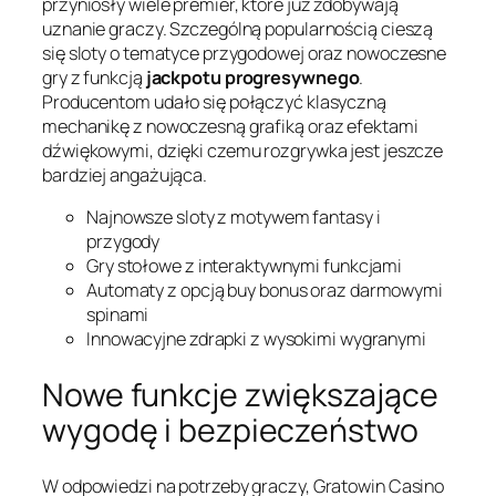
przyniosły wiele premier, które już zdobywają
uznanie graczy. Szczególną popularnością cieszą
się sloty o tematyce przygodowej oraz nowoczesne
gry z funkcją
jackpotu progresywnego
.
Producentom udało się połączyć klasyczną
mechanikę z nowoczesną grafiką oraz efektami
dźwiękowymi, dzięki czemu rozgrywka jest jeszcze
bardziej angażująca.
Najnowsze sloty z motywem fantasy i
przygody
Gry stołowe z interaktywnymi funkcjami
Automaty z opcją
buy bonus
oraz darmowymi
spinami
Innowacyjne zdrapki z wysokimi wygranymi
Nowe funkcje zwiększające
wygodę i bezpieczeństwo
W odpowiedzi na potrzeby graczy, Gratowin Casino