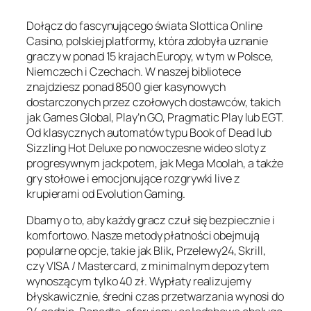
Dołącz do fascynującego świata Slottica Online
Casino, polskiej platformy, która zdobyła uznanie
graczy w ponad 15 krajach Europy, w tym w Polsce,
Niemczech i Czechach. W naszej bibliotece
znajdziesz ponad 8500 gier kasynowych
dostarczonych przez czołowych dostawców, takich
jak Games Global, Play’n GO, Pragmatic Play lub EGT.
Od klasycznych automatów typu Book of Dead lub
Sizzling Hot Deluxe po nowoczesne wideo sloty z
progresywnym jackpotem, jak Mega Moolah, a także
gry stołowe i emocjonujące rozgrywki live z
krupierami od Evolution Gaming.
Dbamy o to, aby każdy gracz czuł się bezpiecznie i
komfortowo. Nasze metody płatności obejmują
popularne opcje, takie jak Blik, Przelewy24, Skrill,
czy VISA / Mastercard, z minimalnym depozytem
wynoszącym tylko 40 zł. Wypłaty realizujemy
błyskawicznie, średni czas przetwarzania wynosi do