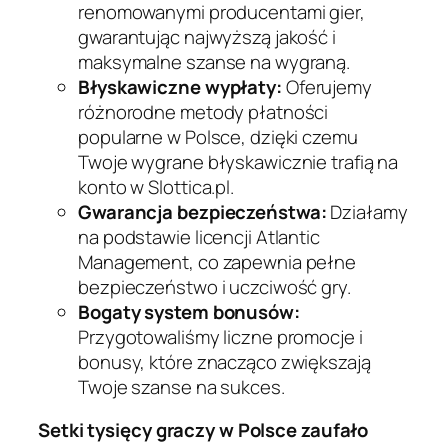
renomowanymi producentami gier,
gwarantując najwyższą jakość i
maksymalne szanse na wygraną.
Błyskawiczne wypłaty:
Oferujemy
różnorodne metody płatności
popularne w Polsce, dzięki czemu
Twoje wygrane błyskawicznie trafią na
konto w Slottica.pl.
Gwarancja bezpieczeństwa:
Działamy
na podstawie licencji Atlantic
Management, co zapewnia pełne
bezpieczeństwo i uczciwość gry.
Bogaty system bonusów:
Przygotowaliśmy liczne promocje i
bonusy, które znacząco zwiększają
Twoje szanse na sukces.
Setki tysięcy graczy w Polsce zaufało