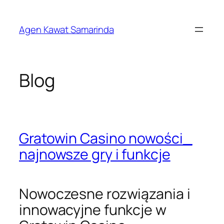
Skip
to
Agen Kawat Samarinda
content
Blog
Gratowin Casino nowości_
najnowsze gry i funkcje
Nowoczesne rozwiązania i
innowacyjne funkcje w