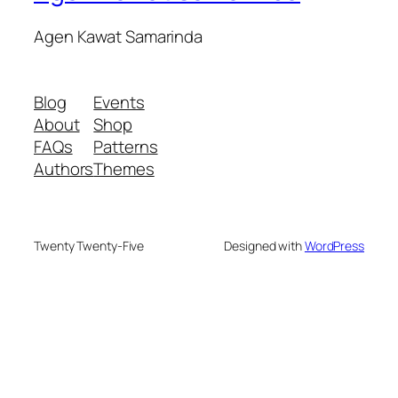
Agen Kawat Samarinda
Blog
Events
About
Shop
FAQs
Patterns
Authors
Themes
Twenty Twenty-Five
Designed with
WordPress