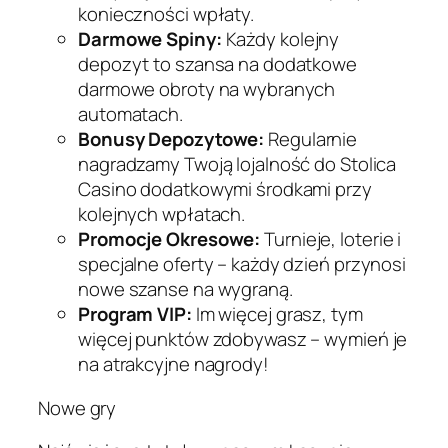
konieczności wpłaty.
Darmowe Spiny:
Każdy kolejny
depozyt to szansa na dodatkowe
darmowe obroty na wybranych
automatach.
Bonusy Depozytowe:
Regularnie
nagradzamy Twoją lojalność do Stolica
Casino dodatkowymi środkami przy
kolejnych wpłatach.
Promocje Okresowe:
Turnieje, loterie i
specjalne oferty – każdy dzień przynosi
nowe szanse na wygraną.
Program VIP:
Im więcej grasz, tym
więcej punktów zdobywasz – wymień je
na atrakcyjne nagrody!
Nowe gry