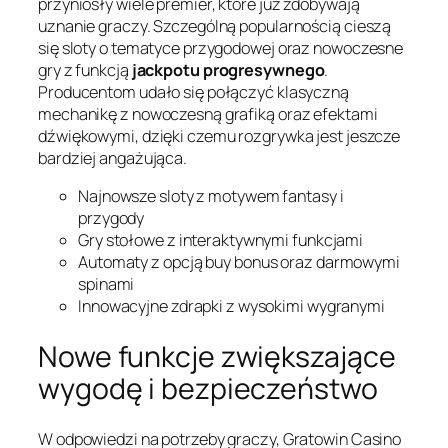
przyniosły wiele premier, które już zdobywają
uznanie graczy. Szczególną popularnością cieszą
się sloty o tematyce przygodowej oraz nowoczesne
gry z funkcją
jackpotu progresywnego
.
Producentom udało się połączyć klasyczną
mechanikę z nowoczesną grafiką oraz efektami
dźwiękowymi, dzięki czemu rozgrywka jest jeszcze
bardziej angażująca.
Najnowsze sloty z motywem fantasy i
przygody
Gry stołowe z interaktywnymi funkcjami
Automaty z opcją
buy bonus
oraz darmowymi
spinami
Innowacyjne zdrapki z wysokimi wygranymi
Nowe funkcje zwiększające
wygodę i bezpieczeństwo
W odpowiedzi na potrzeby graczy, Gratowin Casino