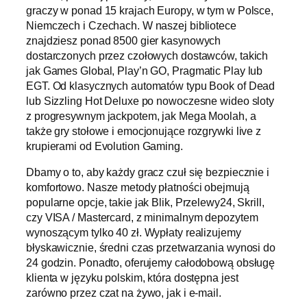
graczy w ponad 15 krajach Europy, w tym w Polsce,
Niemczech i Czechach. W naszej bibliotece
znajdziesz ponad 8500 gier kasynowych
dostarczonych przez czołowych dostawców, takich
jak Games Global, Play’n GO, Pragmatic Play lub
EGT. Od klasycznych automatów typu Book of Dead
lub Sizzling Hot Deluxe po nowoczesne wideo sloty
z progresywnym jackpotem, jak Mega Moolah, a
także gry stołowe i emocjonujące rozgrywki live z
krupierami od Evolution Gaming.
Dbamy o to, aby każdy gracz czuł się bezpiecznie i
komfortowo. Nasze metody płatności obejmują
popularne opcje, takie jak Blik, Przelewy24, Skrill,
czy VISA / Mastercard, z minimalnym depozytem
wynoszącym tylko 40 zł. Wypłaty realizujemy
błyskawicznie, średni czas przetwarzania wynosi do
24 godzin. Ponadto, oferujemy całodobową obsługę
klienta w języku polskim, która dostępna jest
zarówno przez czat na żywo, jak i e-mail.