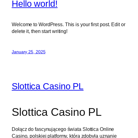
Hello world!
Welcome to WordPress. This is your first post. Edit or
delete it, then start writing!
January 25, 2025
Slottica Casino PL
Slottica Casino PL
Dołącz do fascynującego świata Slottica Online
Casino, polskiej platformy, która zdobyła uznanie