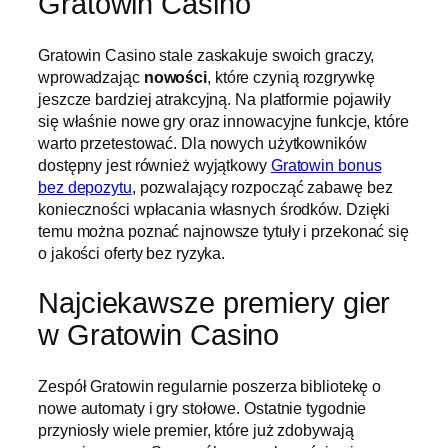
Gratowin Casino
Gratowin Casino stale zaskakuje swoich graczy,
wprowadzając
nowości
, które czynią rozgrywkę
jeszcze bardziej atrakcyjną. Na platformie pojawiły
się właśnie nowe gry oraz innowacyjne funkcje, które
warto przetestować. Dla nowych użytkowników
dostępny jest również wyjątkowy
Gratowin bonus
bez depozytu
, pozwalający rozpocząć zabawę bez
konieczności wpłacania własnych środków. Dzięki
temu można poznać najnowsze tytuły i przekonać się
o jakości oferty bez ryzyka.
Najciekawsze premiery gier
w Gratowin Casino
Zespół Gratowin regularnie poszerza bibliotekę o
nowe automaty i gry stołowe. Ostatnie tygodnie
przyniosły wiele premier, które już zdobywają