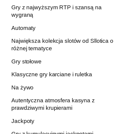
Gry z najwyższym RTP i szansą na
wygraną
Automaty
Największa kolekcja slotów od Sllotica o
różnej tematyce
Gry stołowe
Klasyczne gry karciane i ruletka
Na żywo
Autentyczna atmosfera kasyna z
prawdziwymi krupierami
Jackpoty
Gry z kumulacyjnymi jackpotami