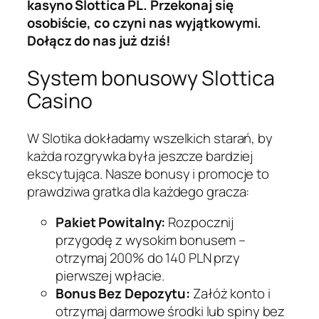
kasyno Slottica PL. Przekonaj się
osobiście, co czyni nas wyjątkowymi.
Dołącz do nas już dziś!
System bonusowy Slottica
Casino
W Slotika dokładamy wszelkich starań, by
każda rozgrywka była jeszcze bardziej
ekscytująca. Nasze bonusy i promocje to
prawdziwa gratka dla każdego gracza:
Pakiet Powitalny:
Rozpocznij
przygodę z wysokim bonusem –
otrzymaj 200% do 140 PLN przy
pierwszej wpłacie.
Bonus Bez Depozytu:
Załóż konto i
otrzymaj darmowe środki lub spiny bez