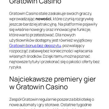
Gratowin Casino
Gratowin Casino stale zaskakuje swoich graczy,
wprowadzając
nowości
, które czynią rozgrywkę
jeszcze bardziej atrakcyjną. Na platformie pojawiły
się właśnie nowe gry oraz innowacyjne funkcje,
które warto przetestować. Dla nowych
użytkowników dostępny jest również wyjątkowy
Gratowin bonus bez depozytu
, pozwalający
rozpocząć zabawę bez konieczności wpłacania
własnych środków. Dzięki temu można poznać
najnowsze tytuły i przekonać się o jakości oferty bez
ryzyka.
Najciekawsze premiery gier
w Gratowin Casino
Zespół Gratowin regularnie poszerza bibliotekę o
nowe automaty i gry stołowe. Ostatnie tygodnie