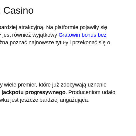
n Casino
ardziej atrakcyjną. Na platformie pojawiły się
y jest również wyjątkowy
Gratowin bonus bez
na poznać najnowsze tytuły i przekonać się o
y wiele premier, które już zdobywają uznanie
ą
jackpotu progresywnego
. Producentom udało
ka jest jeszcze bardziej angażująca.