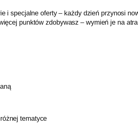
rie i specjalne oferty – każdy dzień przynosi 
 więcej punktów zdobywasz – wymień je na atra
raną
 różnej tematyce