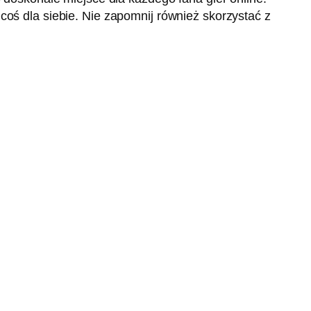
coś dla siebie. Nie zapomnij również skorzystać z