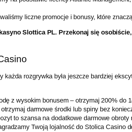
aliśmy liczne promocje i bonusy, które znacz
 kasyno Slottica PL. Przekonaj się osobiści
Casino
y każda rozgrywka była jeszcze bardziej ekscy
odę z wysokim bonusem – otrzymaj 200% do 14
 otrzymaj darmowe środki lub spiny bez koniecz
ozyt to szansa na dodatkowe darmowe obroty
gradzamy Twoją lojalność do Stolica Casino d