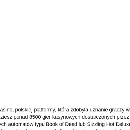
L
asino, polskiej platformy, która zdobyła uznanie graczy 
dziesz ponad 8500 gier kasynowych dostarczonych przez
ych automatów typu Book of Dead lub Sizzling Hot Delu