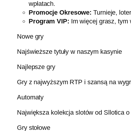
wpłatach.
Promocje Okresowe:
Turnieje, lote
Program VIP:
Im więcej grasz, tym
Nowe gry
Najświeższe tytuły w naszym kasynie
Najlepsze gry
Gry z najwyższym RTP i szansą na wyg
Automaty
Największa kolekcja slotów od Sllotica o
Gry stołowe