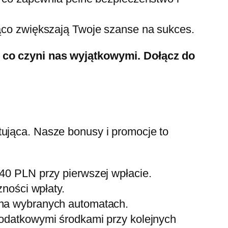
ąco zwiększają Twoje szanse na sukces.
e, co czyni nas wyjątkowymi. Dołącz do
tująca. Nasze bonusy i promocje to
0 PLN przy pierwszej wpłacie.
ności wpłaty.
 na wybranych automatach.
odatkowymi środkami przy kolejnych