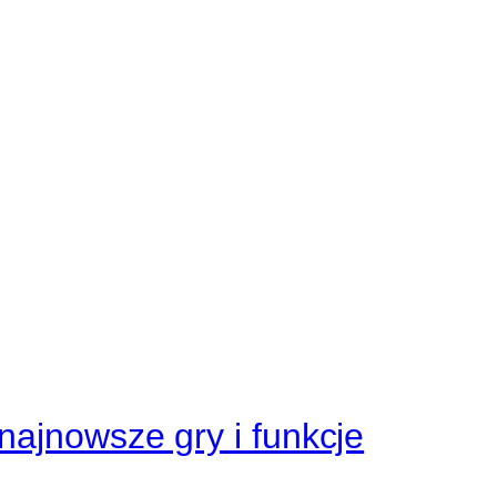
najnowsze gry i funkcje