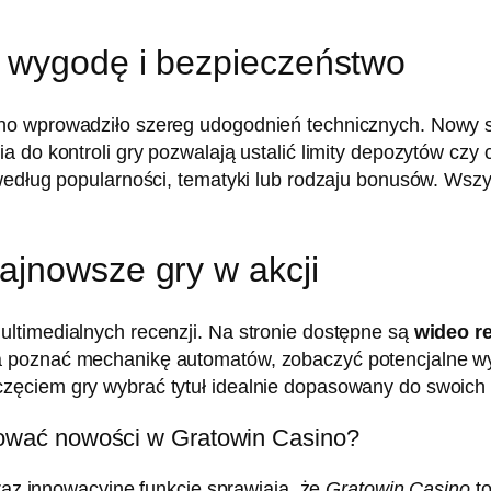
 wygodę i bezpieczeństwo
no wprowadziło szereg udogodnień technicznych. Nowy s
 do kontroli gry pozwalają ustalić limity depozytów czy 
 według popularności, tematyki lub rodzaju bonusów. Wsz
ajnowsze gry w akcji
ltimedialnych recenzji. Na stronie dostępne są
wideo r
 poznać mechanikę automatów, zobaczyć potencjalne wyg
zęciem gry wybrać tytuł idealnie dopasowany do swoich
ować nowości w Gratowin Casino?
oraz innowacyjne funkcje sprawiają, że
Gratowin Casino
to