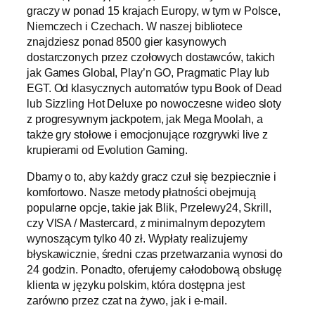
graczy w ponad 15 krajach Europy, w tym w Polsce,
Niemczech i Czechach. W naszej bibliotece
znajdziesz ponad 8500 gier kasynowych
dostarczonych przez czołowych dostawców, takich
jak Games Global, Play’n GO, Pragmatic Play lub
EGT. Od klasycznych automatów typu Book of Dead
lub Sizzling Hot Deluxe po nowoczesne wideo sloty
z progresywnym jackpotem, jak Mega Moolah, a
także gry stołowe i emocjonujące rozgrywki live z
krupierami od Evolution Gaming.
Dbamy o to, aby każdy gracz czuł się bezpiecznie i
komfortowo. Nasze metody płatności obejmują
popularne opcje, takie jak Blik, Przelewy24, Skrill,
czy VISA / Mastercard, z minimalnym depozytem
wynoszącym tylko 40 zł. Wypłaty realizujemy
błyskawicznie, średni czas przetwarzania wynosi do
24 godzin. Ponadto, oferujemy całodobową obsługę
klienta w języku polskim, która dostępna jest
zarówno przez czat na żywo, jak i e-mail.