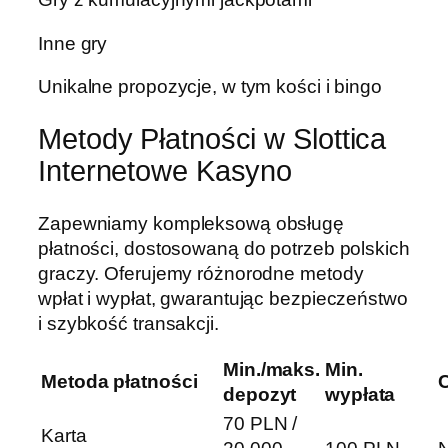
Inne gry
Unikalne propozycje, w tym kości i bingo
Metody Płatności w Slottica
Internetowe Kasyno
Zapewniamy kompleksową obsługę
płatności, dostosowaną do potrzeb polskich
graczy. Oferujemy różnorodne metody
wpłat i wypłat, gwarantując bezpieczeństwo
i szybkość transakcji.
Min./maks.
Min.
Metoda płatności
C
depozyt
wypłata
70 PLN /
Karta