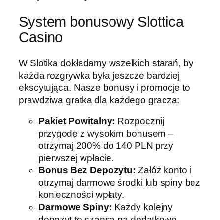
System bonusowy Slottica
Casino
W Slotika dokładamy wszelkich starań, by
każda rozgrywka była jeszcze bardziej
ekscytująca. Nasze bonusy i promocje to
prawdziwa gratka dla każdego gracza:
Pakiet Powitalny:
Rozpocznij
przygodę z wysokim bonusem –
otrzymaj 200% do 140 PLN przy
pierwszej wpłacie.
Bonus Bez Depozytu:
Załóż konto i
otrzymaj darmowe środki lub spiny bez
konieczności wpłaty.
Darmowe Spiny:
Każdy kolejny
depozyt to szansa na dodatkowe