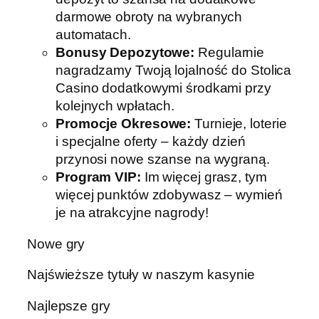
darmowe obroty na wybranych
automatach.
Bonusy Depozytowe:
Regularnie
nagradzamy Twoją lojalność do Stolica
Casino dodatkowymi środkami przy
kolejnych wpłatach.
Promocje Okresowe:
Turnieje, loterie
i specjalne oferty – każdy dzień
przynosi nowe szanse na wygraną.
Program VIP:
Im więcej grasz, tym
więcej punktów zdobywasz – wymień
je na atrakcyjne nagrody!
Nowe gry
Najświeższe tytuły w naszym kasynie
Najlepsze gry